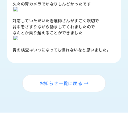
品
久々の胃カメラでかなりしんどかったです
情
報
対応していただいた看護師さんがすごく親切で
背中をさすりながら励ましてくれましたので
受
なんとか乗り越えることができました
注
事
例
胃の検査はいつになっても慣れないなと思いました。
取
扱
メ
ー
お知らせ一覧に戻る →
カ
ー
お
知
ら
せ/
ブ