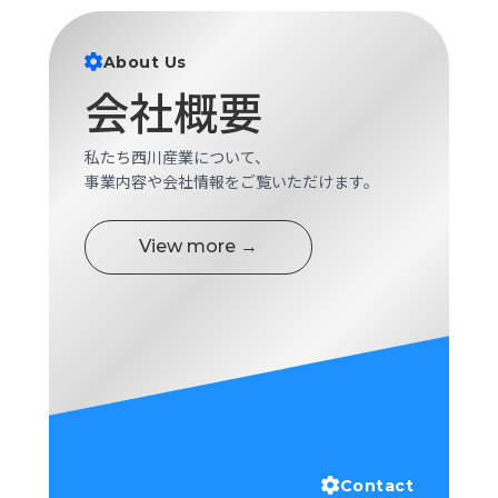
ロ
グ
About Us
会社概要
採
用
情
私たち西川産業について、
報
事業内容や会社情報をご覧いただけます。
お
メ
問
ル
View more →
い
マ
合
ガ
わ
登
せ
録
awasangyo_nbc
Contact