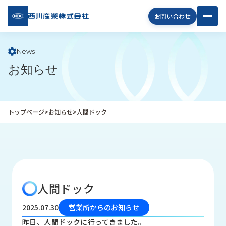
西川
お問い合わせ
産業
株式
会社
News
お知らせ
企
業
情
報
トップページ
>
お知らせ
>
人間ドック
私
た
ち
の
取
り
人間ドック
組
み
2025.07.30
営業所からのお知らせ
商
昨日、人間ドックに行ってきました。