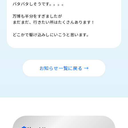
品
バタバタしそうです。。。。
情
報
万博も半分をすぎましたが
まだまだ、行きたい所はたくさんあります！
受
注
どこかで駆け込みしにいこうと思います。
事
例
取
扱
お知らせ一覧に戻る →
メ
ー
カ
ー
お
知
ら
せ/
ブ