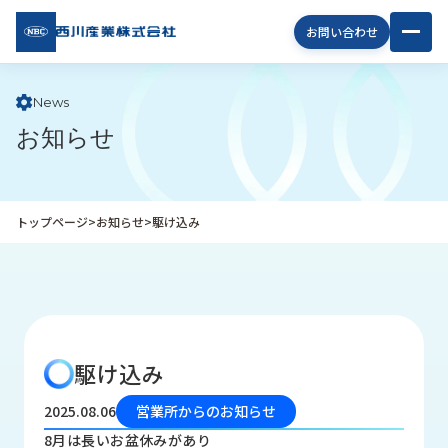
西川
お問い合わせ
産業
株式
会社
News
お知らせ
企
業
情
報
トップページ
>
お知らせ
>
駆け込み
私
た
ち
の
取
り
駆け込み
組
み
2025.08.06
営業所からのお知らせ
商
8月は長いお盆休みがあり