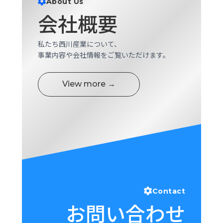
About Us
ロ
会社概要
グ
私たち西川産業について、
採
事業内容や会社情報をご覧いただけます。
用
情
報
View more →
お
メ
問
ル
い
マ
合
ガ
わ
登
せ
録
awasangyo_nbc
Contact
お問い合わせ