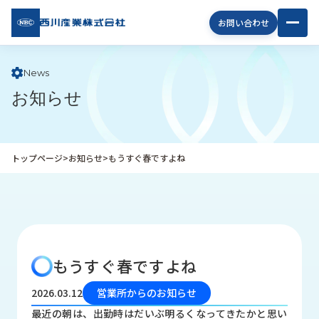
西川
お問い合わせ
産業
株式
会社
News
お知らせ
企
業
情
報
トップページ
>
お知らせ
>
もうすぐ春ですよね
私
た
ち
の
取
り
もうすぐ春ですよね
組
み
2026.03.12
営業所からのお知らせ
商
最近の朝は、出勤時はだいぶ明るくなってきたかと思い