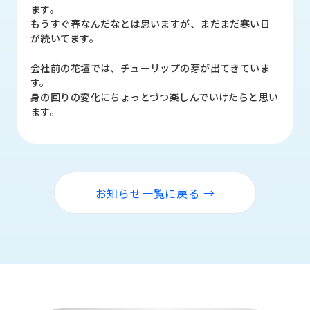
品
ます。
情
もうすぐ春なんだなとは思いますが、まだまだ寒い日
報
が続いてます。
受
会社前の花壇では、チューリップの芽が出てきていま
注
す。
事
身の回りの変化にちょっとづつ楽しんでいけたらと思い
例
ます。
取
扱
メ
ー
お知らせ一覧に戻る →
カ
ー
お
知
ら
せ/
ブ