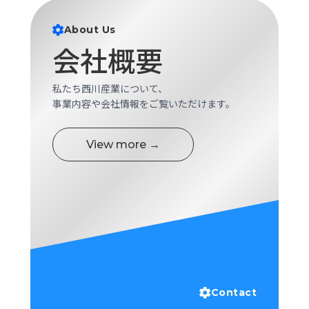
ロ
グ
About Us
会社概要
採
用
私たち西川産業について、
情
事業内容や会社情報をご覧いただけます。
報
お
メ
View more →
問
ル
い
マ
合
ガ
わ
登
せ
録
awasangyo_nbc
Contact