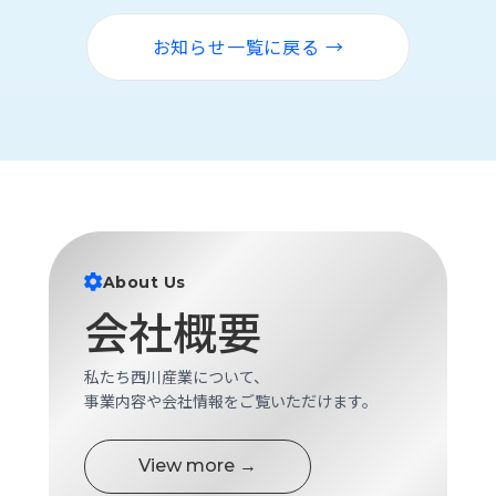
ロ
グ
お知らせ一覧に戻る →
採
用
情
報
お
メ
問
ル
い
マ
合
ガ
About Us
わ
登
会社概要
せ
録
awasangyo_nbc
私たち西川産業について、
事業内容や会社情報をご覧いただけます。
View more →