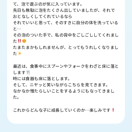
品
て、泡で遊ぶのが気に入っています。
情
先日も無駄に泡をたくさん出していましたが、それで
報
おとなしくしてくれているなら
それでいいと思って、そのすきに自分の体を洗っている
受
と…
注
その泡のついた手で、私の背中をごしごししてくれまし
事
た
例
たまたまかもしれませんが、とってもうれしくなりまし
た
取
最近は、食事中にスプーンやフォークをわざと床に落と
扱
します
メ
時には食器も床に落とします。
ー
そして、ニヤッと笑いながらこちらを見てきます。
カ
なかなか憎たらしいことをするようにもなってきまし
ー
た。
お
これからどんな子に成長していくのか…楽しみです
知
ら
せ/
ブ