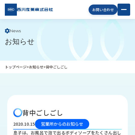
西川
お問い合わせ
産業
株式
会社
News
お知らせ
企
業
情
報
トップページ
>
お知らせ
>
背中ごしごし
私
た
ち
の
取
り
背中ごしごし
組
み
2020.10.15
営業所からのお知らせ
商
息子は、お風呂で泡で出るボディソープをたくさん出し