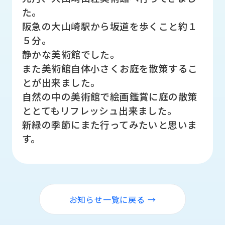
品
た。
情
阪急の大山崎駅から坂道を歩くこと約１
報
５分。
受
静かな美術館でした。
注
また美術館自体小さくお庭を散策するこ
事
例
とが出来ました。
自然の中の美術館で絵画鑑賞に庭の散策
取
ととてもリフレッシュ出来ました。
扱
新緑の季節にまた行ってみたいと思いま
メ
ー
す。
カ
ー
お
知
お知らせ一覧に戻る →
ら
せ/
ブ