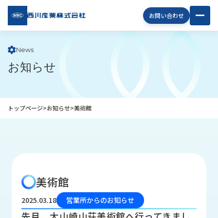
西川
お問い合わせ
産業
株式
会社
News
お知らせ
企
業
情
報
トップページ
>
お知らせ
>
美術館
私
た
ち
の
取
り
美術館
組
み
2025.03.18
営業所からのお知らせ
商
先月、大山崎山荘美術館へ行ってきまし