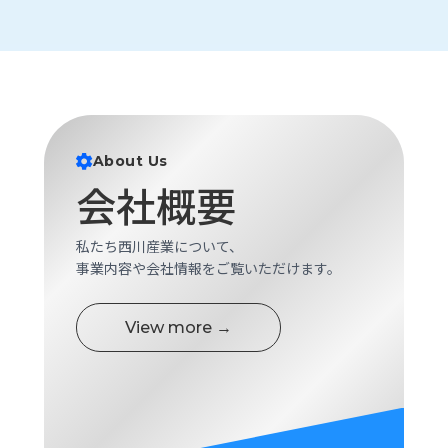
ロ
グ
採
用
情
報
About Us
会社概要
お
メ
問
ル
い
マ
私たち西川産業について、
合
ガ
事業内容や会社情報をご覧いただけます。
わ
登
せ
録
View more →
awasangyo_nbc