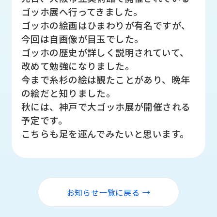
品
ゴッホ展へ行ってきました。
情
ゴッホの絵画はひまわりが有名ですが、
報
今回は自画像が目玉でした。
受
ゴッホの歴史が詳しく説明されていて、
注
改めて勉強になりました。
事
例
今まで糸杉の絵は観たことがあり、晩年
の絵だと知りました。
取
秋には、神戸で大ゴッホ展が開催される
扱
予定です。
メ
ー
こちらも足を運んでみたいと思います。
カ
ー
お
知
お知らせ一覧に戻る →
ら
せ/
ブ