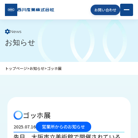
西川
お問い合わせ
産業
株式
会社
News
お知らせ
企
業
情
報
トップページ
>
お知らせ
>
ゴッホ展
私
た
ち
の
取
り
ゴッホ展
組
み
2025.07.16
営業所からのお知らせ
商
先日、大阪市立美術館で開催されている