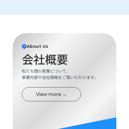
ロ
グ
採
用
情
報
About Us
会社概要
お
メ
問
ル
い
マ
私たち西川産業について、
合
ガ
事業内容や会社情報をご覧いただけます。
わ
登
せ
録
View more →
awasangyo_nbc