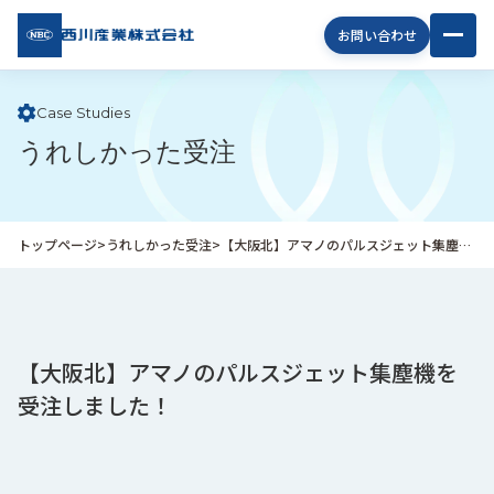
西川
お問い合わせ
産業
株式
会社
Case Studies
うれしかった受注
企
業
情
報
トップページ
>
うれしかった受注
>
【大阪北】アマノのパルスジェット集塵機を受注しました！
私
た
ち
の
取
【大阪北】アマノのパルスジェット集塵機を
り
受注しました！
組
み
商