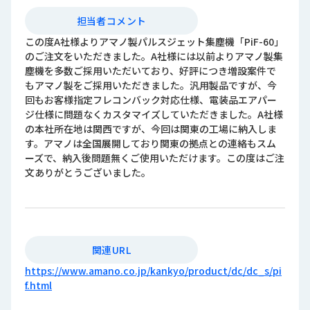
担当者コメント
この度A社様よりアマノ製パルスジェット集塵機「PiF-60」
のご注文をいただきました。A社様には以前よりアマノ製集
塵機を多数ご採用いただいており、好評につき増設案件で
もアマノ製をご採用いただきました。汎用製品ですが、今
回もお客様指定フレコンバック対応仕様、電装品エアパー
ジ仕様に問題なくカスタマイズしていただきました。A社様
の本社所在地は関西ですが、今回は関東の工場に納入しま
す。アマノは全国展開しており関東の拠点との連絡もスム
ーズで、納入後問題無くご使用いただけます。この度はご注
文ありがとうございました。
関連URL
https://www.amano.co.jp/kankyo/product/dc/dc_s/pi
f.html