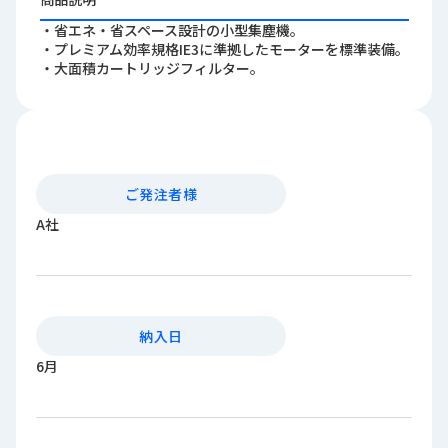
ロ
・省エネ・省スペース設計の小型集塵機。
グ
・プレミアム効率規格IE3に準拠したモーターを標準装備。
・大面積カートリッジフィルター。
採
用
情
報
お
メ
ご発注者様
問
ル
A社
い
マ
合
ガ
わ
登
せ
録
awasangyo_nbc
納入日
6月