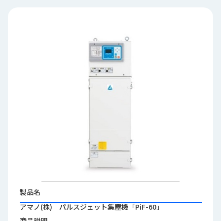
品
情
報
受
注
事
例
取
扱
メ
ー
カ
ー
お
知
製品名
ら
アマノ(株) パルスジェット集塵機「PiF-60」
せ/
ブ
商品説明