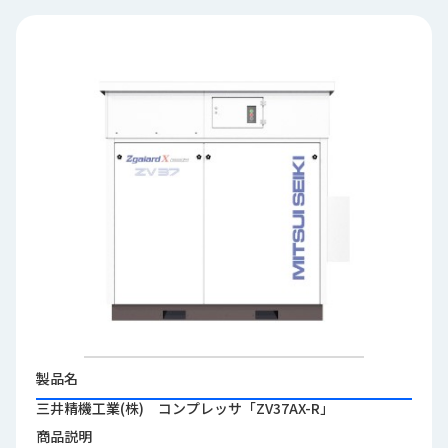
品
情
報
受
注
事
例
取
扱
メ
ー
カ
ー
お
知
製品名
ら
三井精機工業(株) コンプレッサ「ZV37AX-R」
せ/
商品説明
ブ