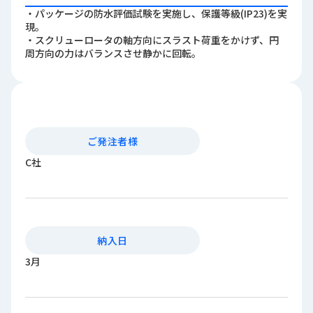
ロ
・パッケージの防水評価試験を実施し、保護等級(IP23)を実
グ
現。
・スクリューロータの軸方向にスラスト荷重をかけず、円
周方向の力はバランスさせ静かに回転。
採
用
情
報
お
メ
ご発注者様
問
ル
C社
い
マ
合
ガ
わ
登
せ
録
awasangyo_nbc
納入日
3月