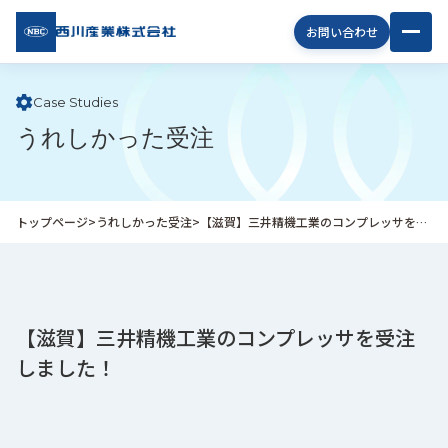
西川
お問い合わせ
産業
株式
会社
Case Studies
うれしかった受注
企
業
情
報
トップページ
>
うれしかった受注
>
【滋賀】三井精機工業のコンプレッサを受注しました！
私
た
ち
の
取
【滋賀】三井精機工業のコンプレッサを受注
り
しました！
組
み
商