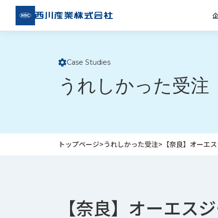
西川
産業
株式
会社
Case Studies
ト
うれしかった受注
ッ
プ
ペ
ー
ジ
トップページ
>
うれしかった受注
>
【奈良】オーエス
企
私
受
業
た
注
情
ち
事
報
の
例
【奈良】オーエスジ
取