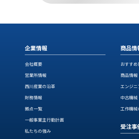
ロ
グ
お
メ
採
問
ル
用
い
マ
情
合
ガ
企業情報
商品情
報
わ
登
せ
録
会社概要
おすすめ
@nishikawasangyo_nbc
営業所情報
商品情報
西川産業の沿革
エンジニ
財務情報
中古機械
拠点一覧
工作機械の自
一般事業主行動計画
受注事
私たちの強み