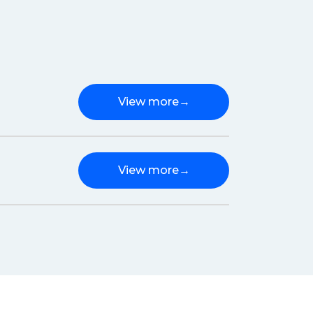
View more
→
View more
→