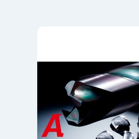
会
う
社
れ
り
概
し
組
要
か
っ
経
み
た
営
受
理
私
注
念
た
ち
拠
の
点
取
取
一
り
扱
覧
組
メ
西
み
川
ー
サ
産
ス
業
カ
テ
の
ナ
ー
沿
ビ
革
リ
工