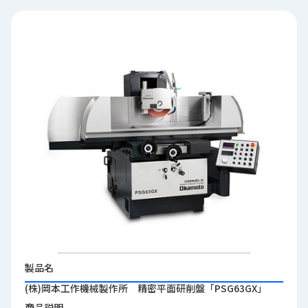
品
情
報
受
注
事
例
取
扱
メ
ー
カ
ー
お
知
製品名
ら
(株)岡本工作機械製作所 精密平面研削盤「PSG63GX」
せ/
ブ
商品説明