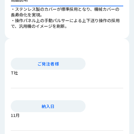
ロ
・ステンレス製のカバーが標準採用となり、機械カバーの
グ
長寿命化を実現。
・操作パネル上の手動パルサーによる上下送り操作の採用
で、汎用機のイメージを刷新。
採
用
情
報
お
メ
問
ル
ご発注者様
い
マ
T社
合
ガ
わ
登
せ
録
awasangyo_nbc
納入日
11月