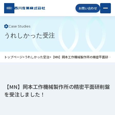
西川
お問い合わせ
産業
株式
会社
Case Studies
うれしかった受注
企
業
情
報
トップページ
>
うれしかった受注
>
【MN】岡本工作機械製作所の精密平面研削盤を受注しました！
私
た
ち
の
取
【MN】岡本工作機械製作所の精密平面研削盤
り
を受注しました！
組
み
商