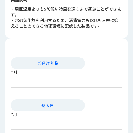
ロ
・周囲温度よりも5℃低い冷風を遠くまで運ぶことができま
グ
す。
・水の気化熱を利用するため、消費電力もCO2も大幅に抑
えることのできる地球環境に配慮した製品です。
採
用
情
報
お
メ
問
ル
ご発注者様
い
マ
T社
合
ガ
わ
登
せ
録
awasangyo_nbc
納入日
7月