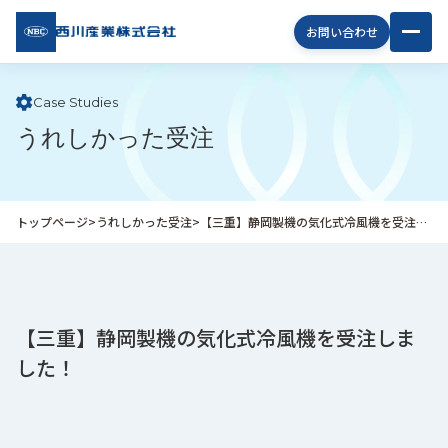
西川
お問い合わせ
産業
株式
会社
Case Studies
うれしかった受注
企
業
情
報
トップページ
>
うれしかった受注
>
【三重】静岡製機の気化式冷風機を受注しました！
私
た
ち
の
取
【三重】静岡製機の気化式冷風機を受注しま
り
した！
組
み
商