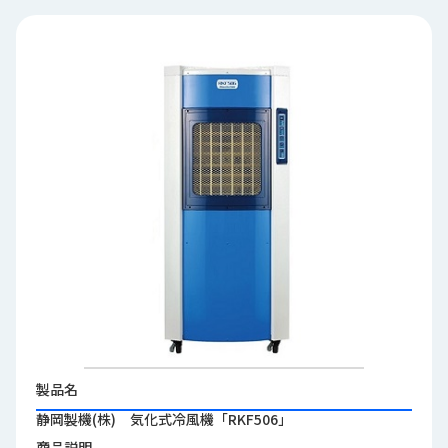
品
情
報
受
注
事
例
取
扱
メ
ー
カ
ー
お
知
製品名
ら
静岡製機(株) 気化式冷風機「RKF506」
せ/
ブ
商品説明