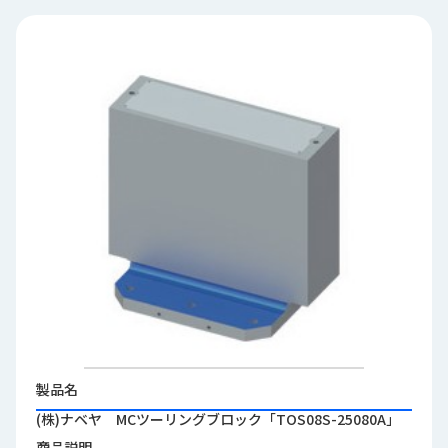
品
情
報
受
注
事
例
取
扱
メ
ー
カ
ー
お
知
製品名
ら
(株)ナベヤ MCツーリングブロック「TOS08S-25080A」
せ/
ブ
商品説明