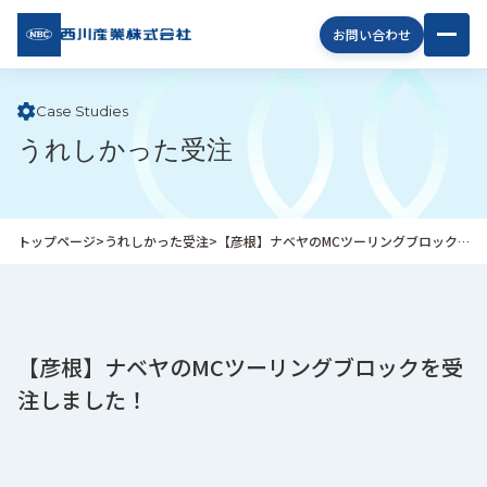
西川
お問い合わせ
産業
株式
会社
Case Studies
うれしかった受注
企
業
情
報
トップページ
>
うれしかった受注
>
【彦根】ナベヤのMCツーリングブロックを受注しました！
私
た
ち
の
取
【彦根】ナベヤのMCツーリングブロックを受
り
注しました！
組
み
商