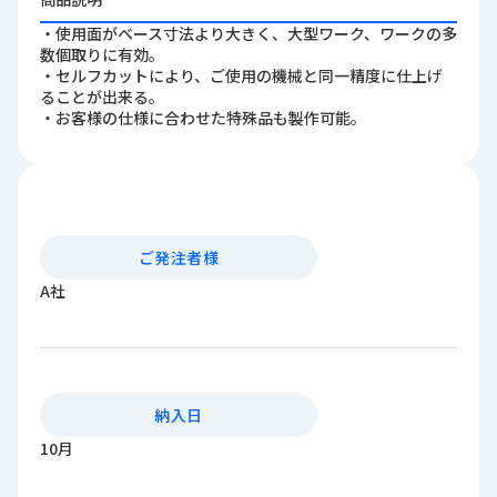
ロ
・使用面がベース寸法より大きく、大型ワーク、ワークの多
グ
数個取りに有効。
・セルフカットにより、ご使用の機械と同一精度に仕上げ
ることが出来る。
採
・お客様の仕様に合わせた特殊品も製作可能。
用
情
報
お
メ
問
ル
ご発注者様
い
マ
合
ガ
A社
わ
登
せ
録
awasangyo_nbc
納入日
10月