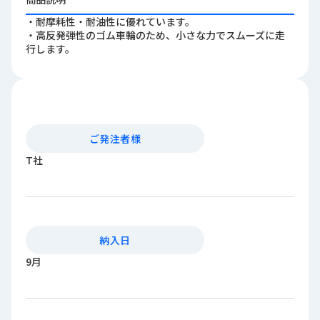
ロ
・耐摩耗性・耐油性に優れています。
グ
・高反発弾性のゴム車輪のため、小さな力でスムーズに走
行します。
採
用
情
報
お
メ
ご発注者様
問
ル
T社
い
マ
合
ガ
わ
登
せ
録
awasangyo_nbc
納入日
9月