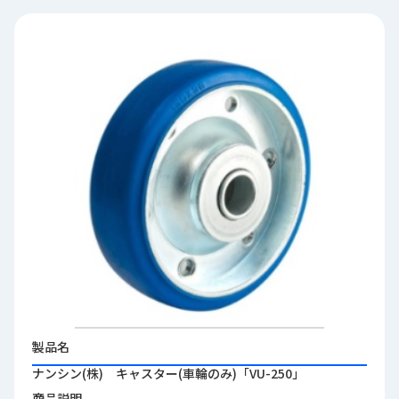
品
情
報
受
注
事
例
取
扱
メ
ー
カ
ー
お
知
製品名
ら
ナンシン(株) キャスター(車輪のみ)「VU-250」
せ/
ブ
商品説明