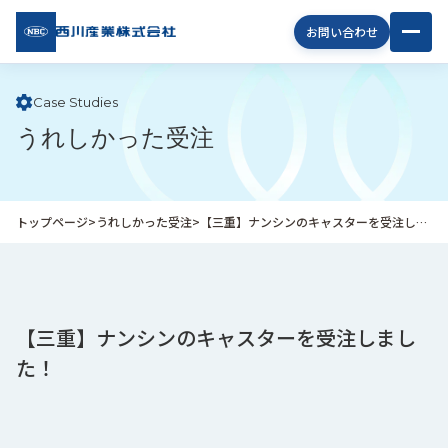
西川
お問い合わせ
産業
株式
会社
Case Studies
うれしかった受注
企
業
情
報
トップページ
>
うれしかった受注
>
【三重】ナンシンのキャスターを受注しました！
私
た
ち
の
取
【三重】ナンシンのキャスターを受注しまし
り
た！
組
み
商