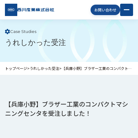
西川
お問い合わせ
産業
株式
会社
Case Studies
うれしかった受注
企
業
情
報
トップページ
>
うれしかった受注
>
【兵庫小野】ブラザー工業のコンパクトマシニングセンタを受注しました！
私
た
ち
の
取
【兵庫小野】ブラザー工業のコンパクトマシ
り
ニングセンタを受注しました！
組
み
商