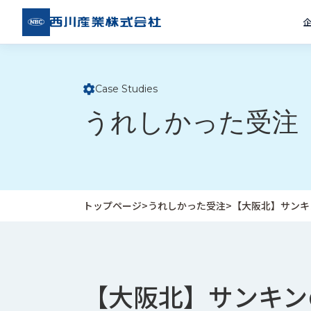
西川
産業
株式
会社
Case Studies
ト
うれしかった受注
ッ
プ
ペ
ー
ジ
トップページ
>
うれしかった受注
>
【大阪北】サンキ
企
私
受
業
た
注
情
ち
事
報
の
例
【大阪北】サンキン
取