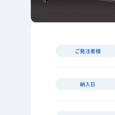
財
テ
作
務
ィ
機
情
械・
福
報
鍛
利
圧
一
厚
機
般
生
械・
事
CAD/CAM
業
主
商
ご発注者様
ロ
行
ボ
品
動
ッ
計
情
ト
画
切
報
私
削・
納入日
た
ツ
新
ち
ー
着
の
リ
一
強
ン
覧
み
グ・
お
測