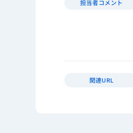
担当者コメント
す
定・
す
作
め
業
商
工
品
具
情
環
報
境
エ
機
ン
器・
ジ
工
ニ
場
ア
関連URL
設
リ
備
ン
マ
グ
テ
情
ハ
報
ン・
中
FA
古・
シ
短