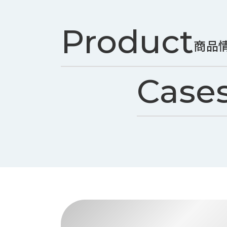
ス
納
テ
期
ム
Product
機
機
商品
械
器
情
メ
報
カ
Case
工
ト
作
ロ・
機
制
械
御
の
機
自
器
動
化,AI,
IoT
お
知
ら