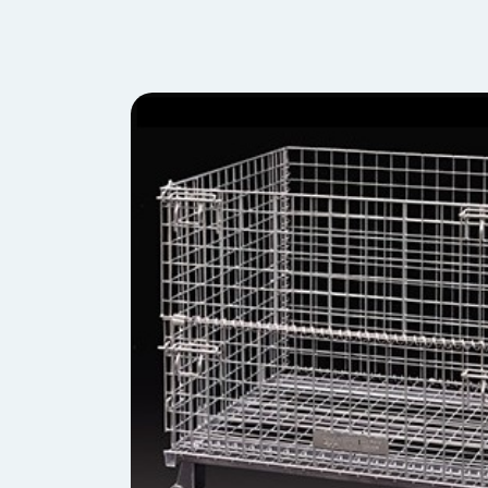
会
う
社
れ
り
概
し
組
要
か
っ
経
み
た
営
受
理
私
注
念
た
ち
拠
の
点
取
取
一
り
扱
覧
組
メ
西
み
川
ー
サ
産
ス
業
カ
テ
の
ナ
ー
沿
ビ
革
リ
工