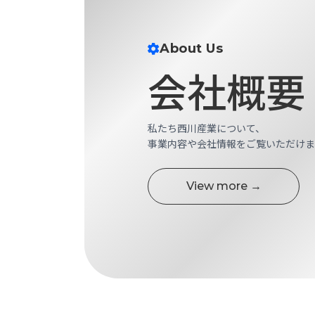
せ/
ブ
ロ
About Us
会社概要
グ
お
知
私たち西川産業について、
ら
事業内容や会社情報をご覧いただけま
せ
営
業
View more →
所
ブ
ロ
グ
社
長
ブ