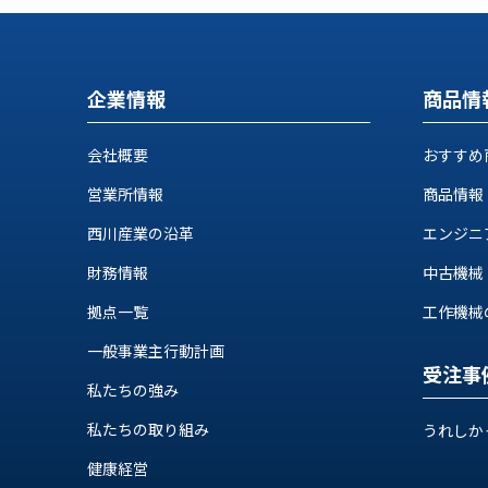
ロ
グ
お
メ
企業情報
商品情
採
問
ル
用
い
マ
会社概要
おすすめ
情
合
ガ
報
わ
登
営業所情報
商品情報
せ
録
@nishikawasangyo_nbc
西川産業の沿革
エンジニ
財務情報
中古機械
拠点一覧
工作機械の自
一般事業主行動計画
受注事
私たちの強み
私たちの取り組み
うれしか
健康経営