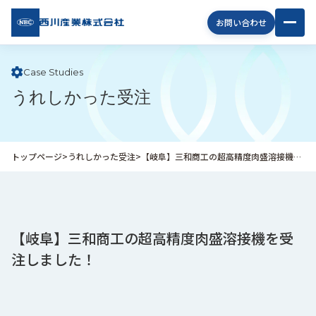
西川
お問い合わせ
産業
株式
会社
Case Studies
うれしかった受注
企
業
情
報
トップページ
>
うれしかった受注
>
【岐阜】三和商工の超高精度肉盛溶接機を受注しました！
私
た
ち
の
取
【岐阜】三和商工の超高精度肉盛溶接機を受
り
注しました！
組
み
商