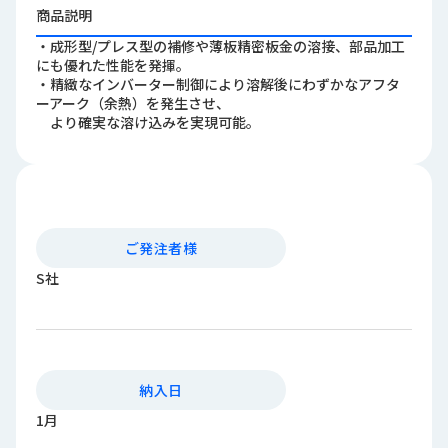
ロ
商品説明
グ
・成形型/プレス型の補修や薄板精密板金の溶接、部品加工
にも優れた性能を発揮。
・精緻なインバーター制御により溶解後にわずかなアフタ
採
ーアーク（余熱）を発生させ、
用
より確実な溶け込みを実現可能。
情
報
お
メ
問
ル
い
マ
ご発注者様
合
ガ
わ
登
S社
せ
録
awasangyo_nbc
納入日
1月