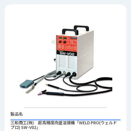
品
情
報
受
注
事
例
取
扱
メ
ー
カ
ー
お
知
製品名
ら
三和商工(株) 超高精度肉盛溶接機「WELD PRO(ウェルド
せ/
プロ) SW-V02」
ブ