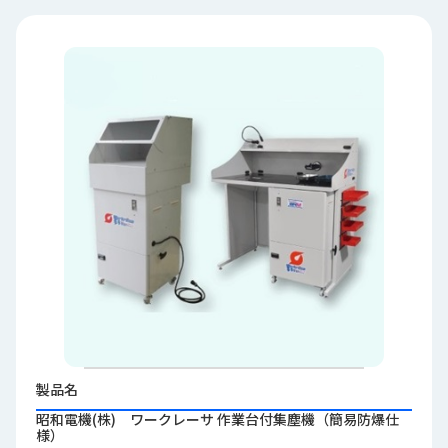
品
情
報
受
注
事
例
取
扱
メ
ー
カ
ー
お
知
製品名
ら
昭和電機(株) ワークレーサ 作業台付集塵機（簡易防爆仕
せ/
様）
ブ