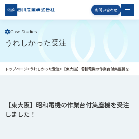
西川
お問い合わせ
産業
株式
会社
Case Studies
うれしかった受注
企
業
情
報
トップページ
>
うれしかった受注
>
【東大阪】昭和電機の作業台付集塵機を受注しました！
私
た
ち
の
取
【東大阪】昭和電機の作業台付集塵機を受注
り
しました！
組
み
商