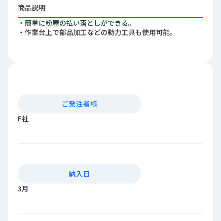
ロ
商品説明
グ
・簡単に粉塵の払い落としができる。
・作業台上で部品加工などの動力工具も使用可能。
採
用
情
報
お
メ
ご発注者様
問
ル
い
マ
F社
合
ガ
わ
登
せ
録
awasangyo_nbc
納入日
3月