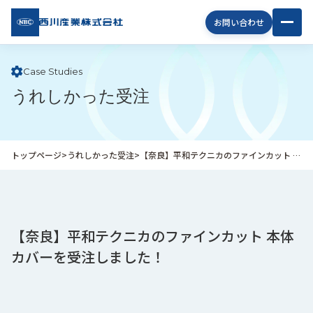
西川
お問い合わせ
産業
株式
会社
Case Studies
うれしかった受注
企
業
情
報
トップページ
>
うれしかった受注
>
【奈良】平和テクニカのファインカット 本体カバーを受注しました！
私
た
ち
の
取
【奈良】平和テクニカのファインカット 本体
り
カバーを受注しました！
組
み
商