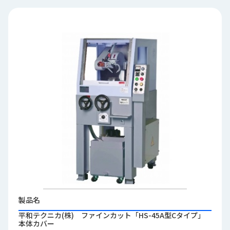
品
情
報
受
注
事
例
取
扱
メ
ー
カ
ー
お
知
製品名
ら
平和テクニカ(株) ファインカット「HS-45A型Cタイプ」
せ/
本体カバー
ブ