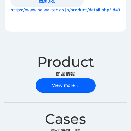
関連URL
https://www.heiwa-tec.co.jp/product/detail.php?id=3
Product
商品情報
View more
→
Cases
受注事例一覧