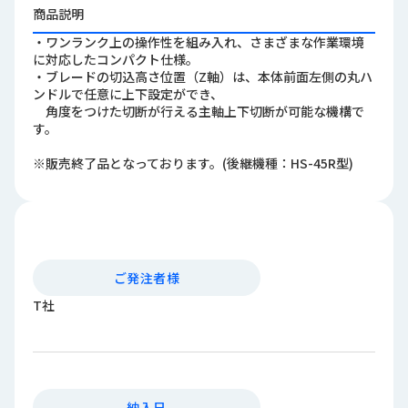
ロ
商品説明
グ
・ワンランク上の操作性を組み入れ、さまざまな作業環境
に対応したコンパクト仕様。
・ブレードの切込高さ位置（Z軸）は、本体前面左側の丸ハ
採
ンドルで任意に上下設定ができ、
用
角度をつけた切断が行える主軸上下切断が可能な機構で
情
す。
報
※販売終了品となっております。(後継機種：HS-45R型)
お
メ
問
ル
い
マ
合
ガ
わ
登
せ
録
ご発注者様
T社
awasangyo_nbc
納入日