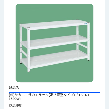
品
情
報
受
注
事
例
取
扱
メ
ー
カ
ー
お
製品名
知
(株)サカエ サカエラック(高さ調整タイプ)「TSTN1-
ら
1590W」
せ/
商品説明
ブ