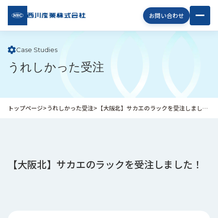
西川
お問い合わせ
産業
株式
会社
Case Studies
うれしかった受注
企
業
情
報
トップページ
>
うれしかった受注
>
【大阪北】サカエのラックを受注しました！
私
た
ち
の
取
【大阪北】サカエのラックを受注しました！
り
組
み
商