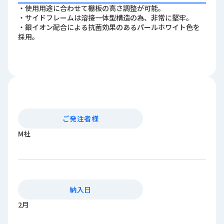
ロ
・使用用途に合わせて棚板の高さ調整が可能。
グ
・サイドフレームは溶接一体型構造の為、非常に堅牢。
・銀イオン配合による抗菌効果のあるパールホワイト色を
採用。
採
用
情
報
お
メ
問
ル
い
マ
ご発注者様
合
ガ
M社
わ
登
せ
録
awasangyo_nbc
納入日
2月