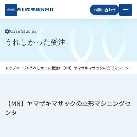
西川
お問い合わせ
産業
株式
会社
Case Studies
うれしかった受注
企
業
情
報
トップページ
>
うれしかった受注
>
【MN】ヤマザキマザックの立形マシニングセンタ
私
た
ち
の
取
【MN】ヤマザキマザックの立形マシニングセ
り
ンタ
組
み
商