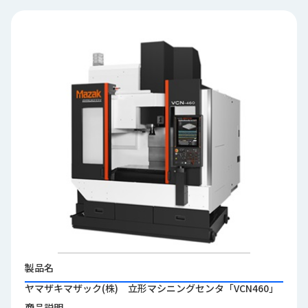
品
情
報
受
注
事
例
取
扱
メ
ー
カ
ー
お
知
製品名
ら
ヤマザキマザック(株) 立形マシニングセンタ「VCN460」
せ/
ブ
商品説明