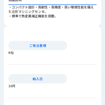
ロ
・コンパクト設計・高剛性・高精度・高い環境性能を備え
グ
た立形マシニングセンタ。
・標準で熱変異補正機能を搭載。
採
用
情
報
お
メ
ご発注者様
問
ル
K社
い
マ
合
ガ
わ
登
せ
録
awasangyo_nbc
納入日
10月