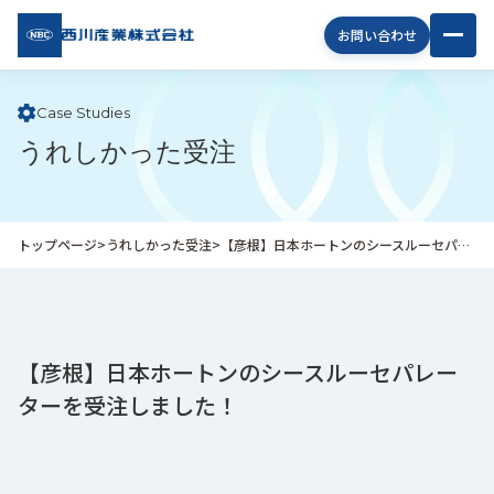
西川
お問い合わせ
産業
株式
会社
Case Studies
うれしかった受注
企
業
情
報
トップページ
>
うれしかった受注
>
【彦根】日本ホートンのシースルーセパレーターを受注しました！
私
た
ち
の
取
【彦根】日本ホートンのシースルーセパレー
り
ターを受注しました！
組
み
商