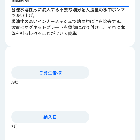
ロ
各種水溶性液に混入する不要な油分を大流量の水中ポンプ
グ
で吸い上げ，
親油性の高いインナーメッシュで効果的に油を除去する。
設置はマグネットプレートを鉄部に取り付けし、それに本
採
体を引っ掛けることができて簡単。
用
情
報
お
メ
問
ル
ご発注者様
い
マ
合
ガ
A社
わ
登
せ
録
awasangyo_nbc
納入日
3月