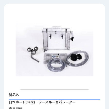
品
情
報
受
注
事
例
取
扱
メ
ー
カ
ー
お
知
製品名
ら
日本ホートン(株) シースルーセパレーター
せ/
ブ
商品説明