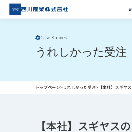
西川
産業
株式
会社
Case Studies
ト
うれしかった受注
ッ
プ
ペ
ー
ジ
トップページ
>
うれしかった受注
>
【本社】スギヤス
企
私
受
業
た
注
情
ち
事
報
の
例
【本社】スギヤスの
取