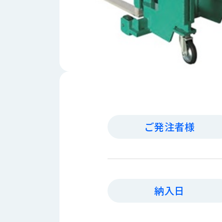
財
テ
作
務
ィ
機
情
械・
福
報
鍛
利
圧
一
厚
機
般
生
械・
事
CAD/CAM
業
主
商
ロ
行
ボ
品
動
ッ
ご発注者様
計
情
ト
画
切
報
私
削・
た
ツ
新
ち
ー
着
の
納入日
リ
一
強
ン
覧
み
グ・
お
測