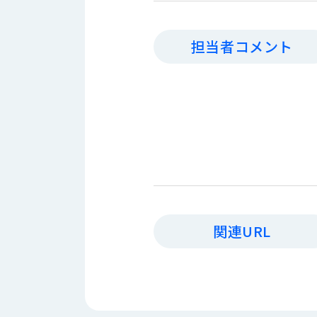
す
定・
す
作
め
担当者コメント
業
商
工
品
具
情
環
報
境
エ
機
ン
器・
ジ
工
ニ
場
ア
設
リ
備
ン
関連URL
マ
グ
テ
情
ハ
報
ン・
中
FA
古・
シ
短