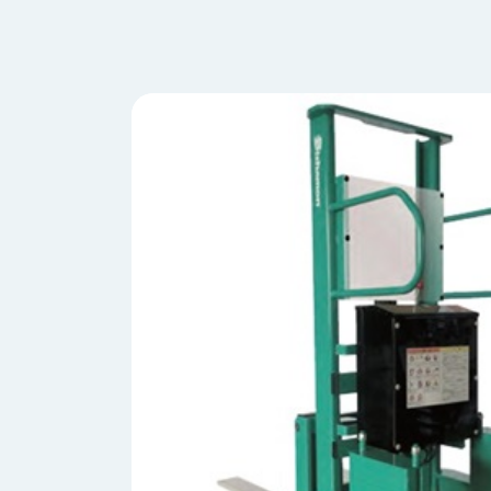
会
う
社
れ
り
概
し
組
要
か
っ
経
み
た
営
受
理
私
注
念
た
ち
拠
の
点
取
取
一
り
扱
覧
組
メ
西
み
川
ー
サ
産
ス
業
カ
テ
の
ナ
ー
沿
ビ
革
リ
工