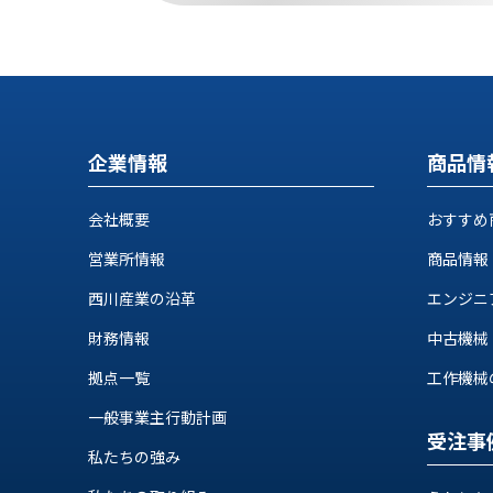
ロ
グ
お
メ
採
問
ル
用
い
マ
企業情報
商品情
情
合
ガ
報
わ
登
せ
録
会社概要
おすすめ
@nishikawasangyo_nbc
営業所情報
商品情報
西川産業の沿革
エンジニ
財務情報
中古機械
拠点一覧
工作機械の自
一般事業主行動計画
受注事
私たちの強み