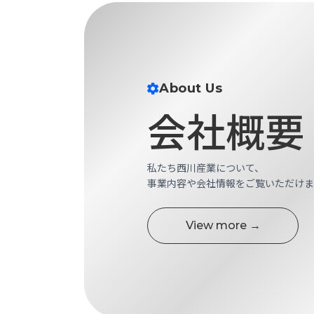
せ/
ブ
ロ
グ
About Us
お
会社概要
知
ら
せ
私たち西川産業について、
営
事業内容や会社情報をご覧いただけま
業
所
ブ
View more →
ロ
グ
社
長
ブ