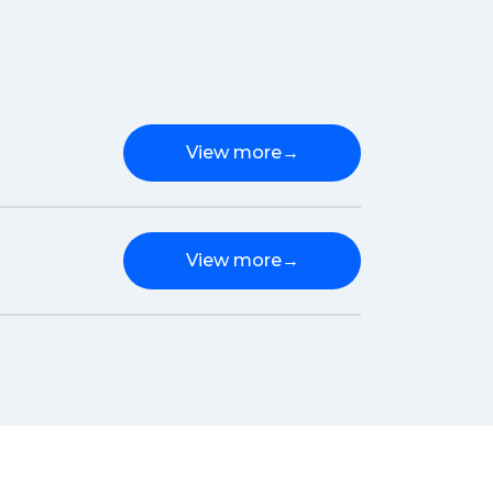
View more
→
View more
→