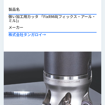
品
情
製品名
報
倣い加工用カッタ 「FixRMill(フィックス・アール・
ミル)」
受
メーカー
注
事
株式会社タンガロイ
→
例
取
扱
メ
ー
カ
ー
お
知
ら
せ/
ブ