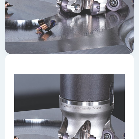
ロ
グ
採
用
情
報
お
メ
問
ル
い
マ
合
ガ
わ
登
せ
録
awasangyo_nbc