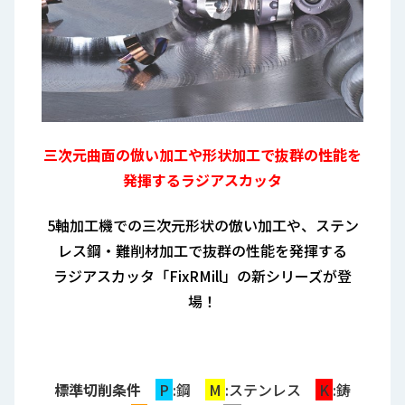
三次元曲面の倣い加工や形状加工で抜群の性能を
発揮するラジアスカッタ
5軸加工機での三次元形状の倣い加工や、ステン
レス鋼・難削材加工で抜群の性能を発揮する
ラジアスカッタ「FixRMill」の新シリーズが登
場！
標準切削条件
P
:鋼
M
:ステンレス
K
:鋳