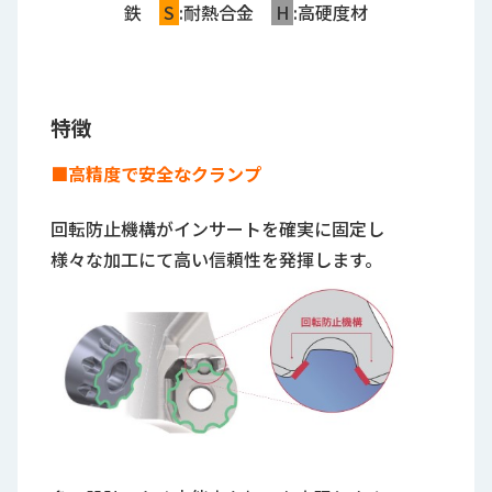
鉄
S
:耐熱合金
H
:高硬度材
特徴
■高精度で安全なクランプ
回転防止機構がインサートを確実に固定し
様々な加工にて高い信頼性を発揮します。