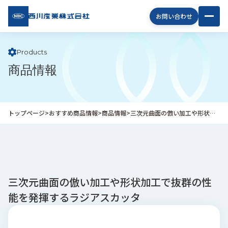
西川
お問い合わせ
産業
株式
会社
Products
商品情報
企
業
情
報
トップページ
>
おすすめ商品情報
>
商品情報
>
三次元曲面の倣い加工や形状加工で抜群の性能を発揮するラジアスカッタ
私
た
ち
の
取
り
三次元曲面の倣い加工や形状加工で抜群の性
組
能を発揮するラジアスカッタ
み
商