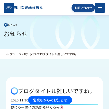
西川
お問い合わせ
産業
株式
会社
News
お知らせ
企
業
情
報
トップページ
>
お知らせ
>
ブログタイトル難しいですね。
私
た
ち
の
取
り
ブログタイトル難しいですね。
組
み
2020.11.30
営業所からのお知らせ
商
おにゅーのイカ焼きぬいぐるみ