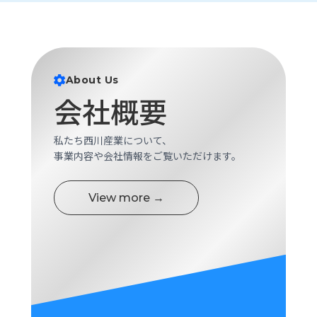
ロ
グ
採
About Us
用
情
会社概要
報
お
メ
私たち西川産業について、
問
ル
事業内容や会社情報をご覧いただけます。
い
マ
合
ガ
わ
登
View more →
せ
録
awasangyo_nbc