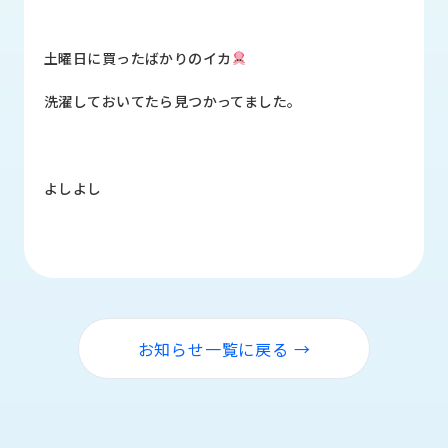
品
情
報
土曜日に買ったばかりのイカ
受
洗濯しておいてたら見つかってました。
注
事
例
よしよし
取
扱
メ
ー
カ
ー
お知らせ一覧に戻る →
お
知
ら
せ/
ブ