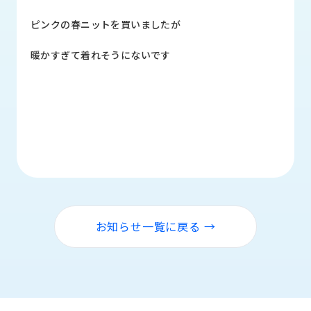
品
情
ピンクの春ニットを買いましたが
報
暖かすぎて着れそうにないです
受
注
事
例
取
扱
メ
ー
カ
ー
お知らせ一覧に戻る →
お
知
ら
せ/
ブ