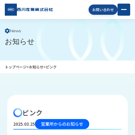
西川
お問い合わせ
産業
株式
会社
News
お知らせ
企
業
情
報
トップページ
>
お知らせ
>
ピンク
私
た
ち
の
取
り
ピンク
組
み
2025.03.25
営業所からのお知らせ
商