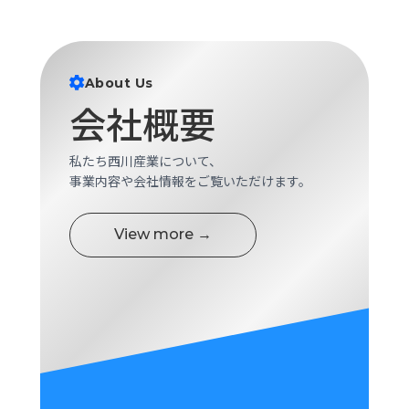
ロ
グ
About Us
採
用
会社概要
情
報
私たち西川産業について、
お
メ
事業内容や会社情報をご覧いただけます。
問
ル
い
マ
合
ガ
View more →
わ
登
せ
録
awasangyo_nbc