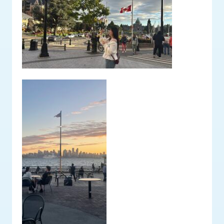
ロ
グ
採
用
情
報
お
メ
問
ル
い
マ
合
ガ
わ
登
せ
録
awasangyo_nbc