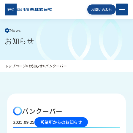
西川
お問い合わせ
産業
株式
会社
News
お知らせ
企
業
情
報
トップページ
>
お知らせ
>
バンクーバー
私
た
ち
の
取
り
バンクーバー
組
み
2025.09.25
営業所からのお知らせ
商