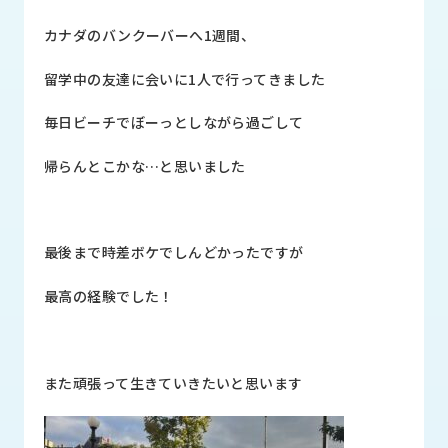
品
情
カナダのバンクーバーへ1週間、
報
留学中の友達に会いに1人で行ってきました
受
注
毎日ビーチでぼーっとしながら過ごして
事
例
帰らんとこかな…と思いました
取
扱
メ
最後まで時差ボケでしんどかったですが
ー
カ
最高の経験でした！
ー
お
知
また頑張って生きていきたいと思います
ら
せ/
ブ