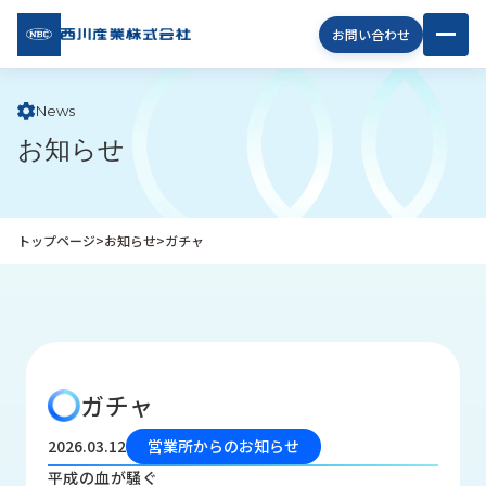
西川
お問い合わせ
産業
株式
会社
News
お知らせ
企
業
情
報
トップページ
>
お知らせ
>
ガチャ
私
た
ち
の
取
り
ガチャ
組
み
2026.03.12
営業所からのお知らせ
商
平成の血が騒ぐ