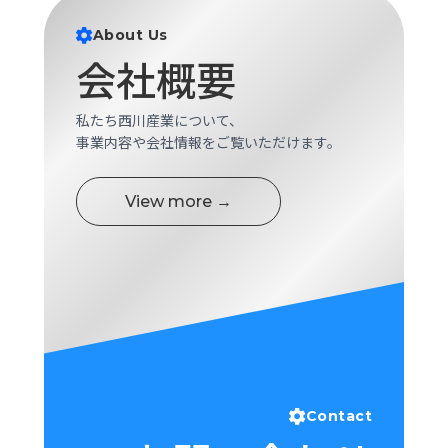
ロ
グ
About Us
会社概要
採
用
私たち西川産業について、
情
事業内容や会社情報をご覧いただけます。
報
お
メ
View more →
問
ル
い
マ
合
ガ
わ
登
せ
録
awasangyo_nbc
Contact