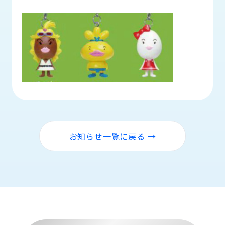
品
情
報
受
注
事
例
取
扱
メ
お知らせ一覧に戻る →
ー
カ
ー
お
知
ら
せ/
ブ