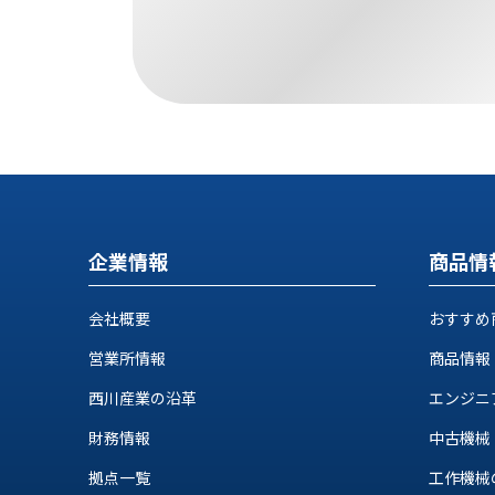
す
定・
す
作
め
業
商
工
品
具
情
環
報
境
エ
機
ン
器・
ジ
工
企業情報
商品情
ニ
場
ア
設
リ
会社概要
おすすめ
備
ン
マ
営業所情報
商品情報
グ
テ
情
西川産業の沿革
エンジニ
ハ
報
ン・
財務情報
中古機械
中
FA
古・
拠点一覧
工作機械の自
シ
短