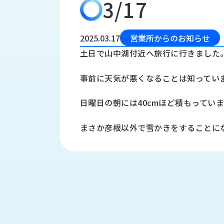
3/17
会
う
社
れ
り
概
し
組
要
か
2025.03.17
営業所からのお知らせ
っ
経
み
土日で山中湖付近へ旅行に行きました
た
営
受
理
私
事前に天気が悪くなることは知ってい
注
念
た
ち
拠
日曜日の朝には40cmほど積もってい
の
点
取
取
一
まさか彦根以外で雪かきをすることに
り
扱
覧
組
メ
西
み
川
ー
サ
産
ス
業
カ
テ
の
ナ
ー
沿
ビ
革
リ
工