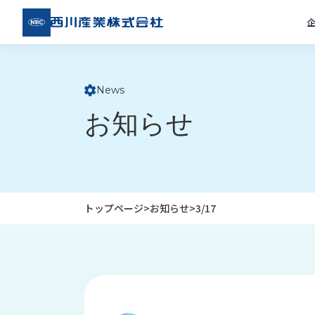
西川
産業
株式
会社
News
ト
お知らせ
ッ
プ
ペ
ー
ジ
トップページ
>
お知らせ
>
3/17
企
私
受
業
た
注
情
ち
事
報
の
例
取