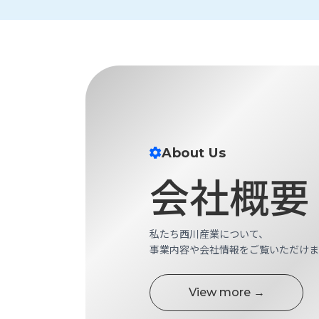
財
テ
作
務
ィ
機
情
械・
福
報
鍛
利
圧
一
厚
機
般
生
械・
事
CAD/CAM
業
主
商
ロ
行
About Us
ボ
品
動
ッ
会社概要
計
情
ト
画
切
報
私
削・
私たち西川産業について、
た
ツ
新
事業内容や会社情報をご覧いただけま
ち
ー
着
の
リ
一
強
ン
覧
View more →
み
グ・
お
測