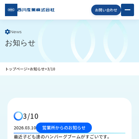
西川
お問い合わせ
産業
株式
会社
News
お知らせ
企
業
情
報
トップページ
>
お知らせ
>
3/10
私
た
ち
の
取
り
3/10
組
み
2026.03.10
営業所からのお知らせ
商
最近子ども達のハンバーグブームがすごいです。