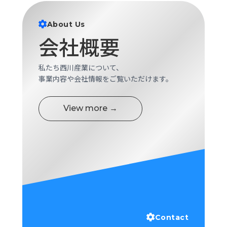
ロ
グ
About Us
会社概要
採
用
私たち西川産業について、
情
事業内容や会社情報をご覧いただけます。
報
お
メ
問
ル
View more →
い
マ
合
ガ
わ
登
せ
録
awasangyo_nbc
Contact