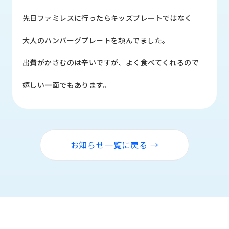
品
情
先日ファミレスに行ったらキッズプレートではなく
報
大人のハンバーグプレートを頼んでました。
受
注
出費がかさむのは辛いですが、よく食べてくれるので
事
例
嬉しい一面でもあります。
取
扱
メ
ー
お知らせ一覧に戻る →
カ
ー
お
知
ら
せ/
ブ