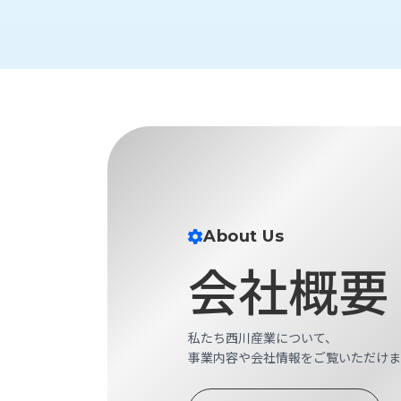
財
テ
作
務
ィ
機
情
械・
福
報
鍛
利
圧
一
厚
機
般
生
械・
事
CAD/CAM
業
主
商
ロ
行
ボ
品
動
ッ
計
情
ト
About Us
画
切
会社概要
報
私
削・
た
ツ
新
ち
ー
着
の
私たち西川産業について、
リ
一
強
事業内容や会社情報をご覧いただけま
ン
覧
み
グ・
お
測