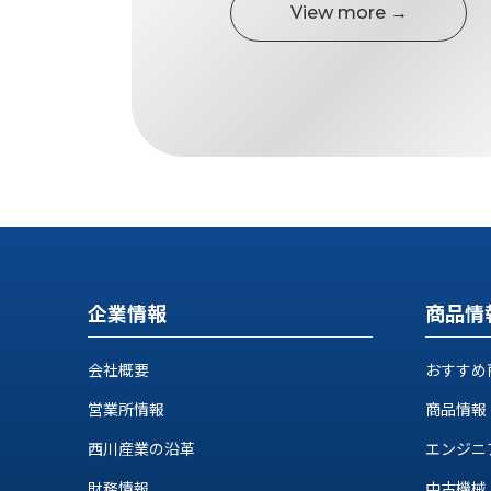
す
View more →
定・
す
作
め
業
商
工
品
具
情
環
報
境
エ
機
ン
器・
ジ
工
ニ
場
ア
設
企業情報
商品情
リ
備
ン
マ
グ
会社概要
おすすめ
テ
情
ハ
報
営業所情報
商品情報
ン・
中
西川産業の沿革
エンジニ
FA
古・
シ
短
財務情報
中古機械