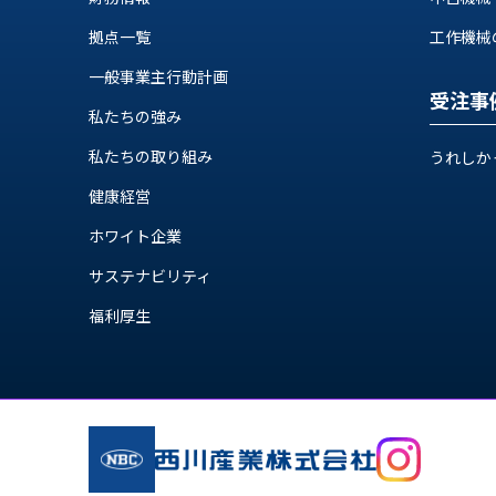
ス
納
テ
拠点一覧
工作機械の自
期
ム
機
一般事業主行動計画
機
械
受注事
器
私たちの強み
情
メ
報
私たちの取り組み
うれしか
カ
工
ト
健康経営
作
ロ・
機
制
ホワイト企業
械
御
の
サステナビリティ
機
自
器
福利厚生
動
化,AI,
IoT
お
知
ら