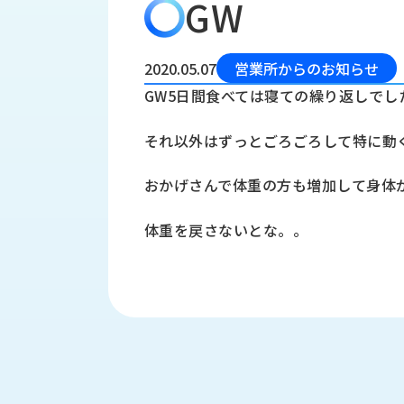
GW
会
う
社
れ
り
概
し
組
要
か
2020.05.07
営業所からのお知らせ
っ
経
み
GW5日間食べては寝ての繰り返しでし
た
営
受
理
私
それ以外はずっとごろごろして特に動
注
念
た
ち
拠
おかげさんで体重の方も増加して身体
の
点
取
取
一
体重を戻さないとな。。
り
扱
覧
組
メ
西
み
川
ー
サ
産
ス
業
カ
テ
の
ナ
ー
沿
ビ
革
リ
工