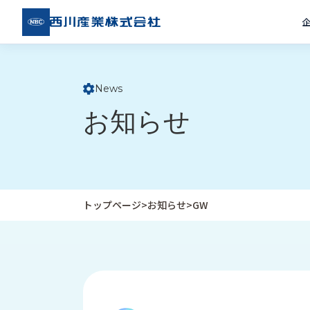
西川
産業
株式
会社
News
ト
お知らせ
ッ
プ
ペ
ー
ジ
トップページ
>
お知らせ
>
GW
企
私
受
業
た
注
情
ち
事
報
の
例
取