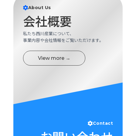
ロ
About Us
グ
会社概要
採
私たち西川産業について、
用
事業内容や会社情報をご覧いただけます。
情
報
お
メ
View more →
問
ル
い
マ
合
ガ
わ
登
せ
録
awasangyo_nbc
Contact