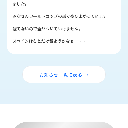
品
ました。
情
報
みなさんワールドカップの話で盛り上がっています。
受
観てないので全然ついていけません。
注
事
スペインはちとだけ観ようかなぁ・・・
例
取
扱
メ
お知らせ一覧に戻る →
ー
カ
ー
お
知
ら
せ/
ブ