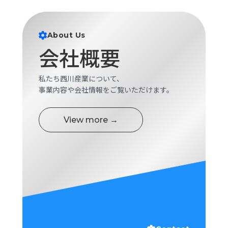
ロ
グ
About Us
採
会社概要
用
情
私たち西川産業について、
報
事業内容や会社情報をご覧いただけます。
お
メ
問
ル
い
マ
View more →
合
ガ
わ
登
せ
録
awasangyo_nbc