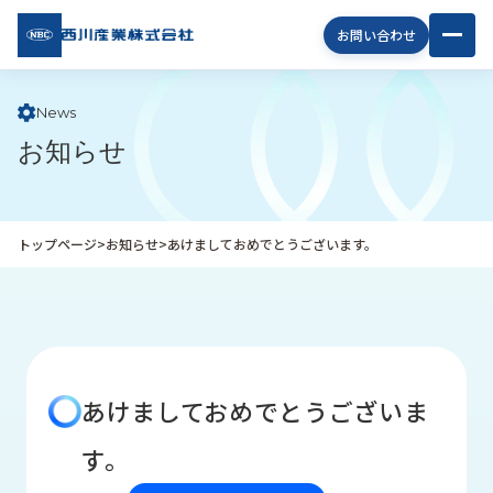
西川
お問い合わせ
産業
株式
会社
News
お知らせ
企
業
情
報
トップページ
>
お知らせ
>
あけましておめでとうございます。
私
た
ち
の
取
り
あけましておめでとうございま
組
み
す。
商