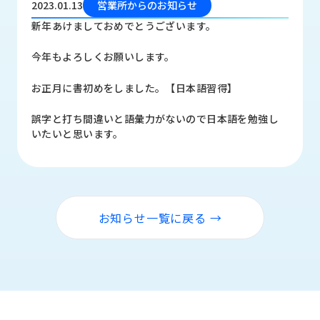
2023.01.13
営業所からのお知らせ
品
情
新年あけましておめでとうございます。
報
今年もよろしくお願いします。
受
注
お正月に書初めをしました。【日本語習得】
事
例
誤字と打ち間違いと語彙力がないので日本語を勉強し
いたいと思います。
取
扱
メ
ー
カ
お知らせ一覧に戻る →
ー
お
知
ら
せ/
ブ