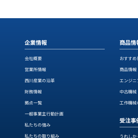
す
定・
す
作
め
業
商
工
品
具
情
企業情報
商品情
環
報
境
エ
機
会社概要
おすすめ
ン
器・
ジ
営業所情報
商品情報
工
ニ
場
西川産業の沿革
エンジニ
ア
設
リ
備
財務情報
中古機械
ン
マ
グ
拠点一覧
工作機械の自
テ
情
ハ
一般事業主行動計画
報
受注事
ン・
中
私たちの強み
FA
古・
シ
私たちの取り組み
うれしか
短