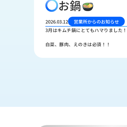
お鍋
会
う
社
れ
り
概
し
組
要
か
2026.03.12
営業所からのお知らせ
っ
経
み
3月はキムチ鍋にとてもハマりました
た
営
受
理
私
白菜、豚肉、えのきは必須！！
注
念
た
ち
拠
の
点
取
取
一
り
扱
覧
組
メ
西
み
川
ー
サ
産
ス
業
カ
テ
の
ナ
ー
沿
ビ
革
リ
工