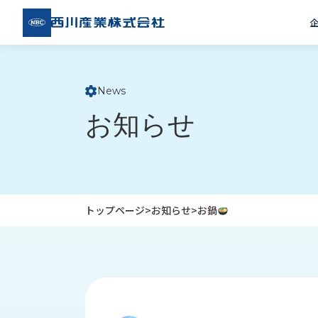
西川
産業
株式
会社
News
ト
お知らせ
ッ
プ
ペ
ー
ジ
トップページ
>
お知らせ
>
お鍋
企
私
受
業
た
注
情
ち
事
報
の
例
取