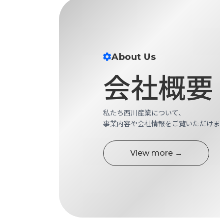
財
テ
作
務
ィ
機
情
械・
福
報
鍛
利
圧
一
厚
About Us
機
般
生
会社概要
械・
事
CAD/CAM
業
主
商
ロ
行
ボ
品
私たち西川産業について、
動
ッ
事業内容や会社情報をご覧いただけま
計
情
ト
画
切
報
私
View more →
削・
た
ツ
新
ち
ー
着
の
リ
一
強
ン
覧
み
グ・
お
測