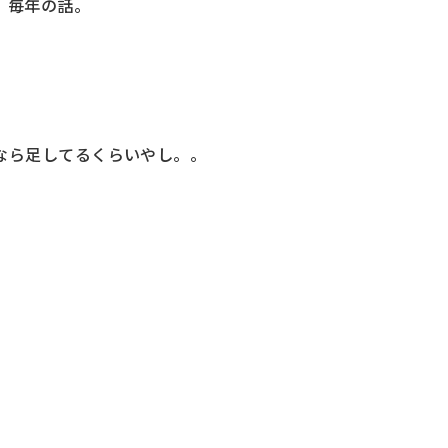
、毎年の話。
。
なら足してるくらいやし。。