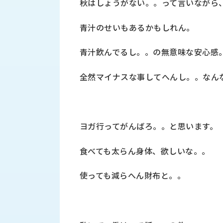
秋はしょうがない。。って言いながら
財
テ
作
務
ィ
機
情
青汁のせいもあるかもしれん。
械・
福
報
鍛
利
圧
一
青汁飲んでるし。。の無意味な安心感
厚
機
般
生
械・
事
全然マイナスな事してへんし。。なん
CAD/CAM
業
主
商
ロ
行
ボ
品
動
ッ
ヨガ行ってがんばろ。。と思います。
計
情
ト
画
切
報
食べても太らん身体、欲しいな。。
私
削・
た
ツ
新
使っても減らへん財布と。。
ち
ー
着
の
リ
一
強
ン
覧
み
グ・
お
測