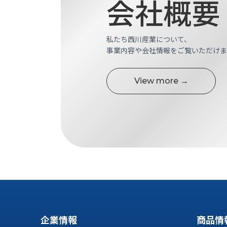
会社概要
ス
納
テ
期
ム
機
機
私たち西川産業について、
械
器
事業内容や会社情報をご覧いただけま
情
メ
報
カ
工
View more →
ト
作
ロ・
機
制
械
御
の
機
自
器
動
化,AI,
IoT
お
知
ら
企業情報
商品情