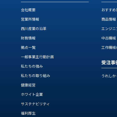
せ/
ブ
会社概要
おすすめ
ロ
営業所情報
商品情報
グ
西川産業の沿革
エンジニ
財務情報
中古機械
お
知
拠点一覧
工作機械の自
ら
せ
一般事業主行動計画
受注事
営
私たちの強み
業
所
私たちの取り組み
うれしか
ブ
健康経営
ロ
グ
ホワイト企業
社
サステナビリティ
長
ブ
福利厚生