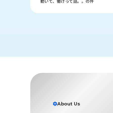
動いて、働けって話。。の件
す
定・
す
作
め
業
商
工
品
具
情
環
報
境
エ
機
ン
器・
ジ
工
ニ
場
ア
設
リ
備
ン
マ
グ
テ
情
ハ
報
ン・
中
About Us
FA
古・
シ
短