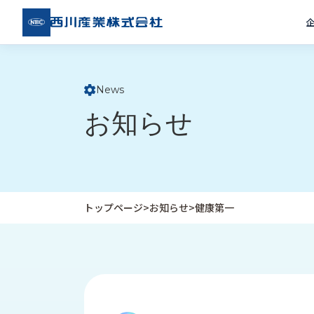
西川
産業
株式
会社
News
ト
お知らせ
ッ
プ
ペ
ー
ジ
トップページ
>
お知らせ
>
健康第一
企
私
受
業
た
注
情
ち
事
報
の
例
取