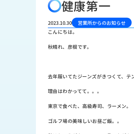
健康第一
会
う
社
れ
り
概
し
組
要
か
2023.10.30
営業所からのお知らせ
っ
経
み
こんにちは。
た
営
受
理
私
秋晴れ、彦根です。
注
念
た
ち
拠
の
点
取
取
一
去年履いてたジーンズがきつくて、テ
り
扱
覧
組
メ
西
み
理由はわかってて。。。
川
ー
サ
産
ス
東京で食べた、高級寿司、ラーメン。
業
カ
テ
の
ナ
ー
ゴルフ場の美味しいお昼ご飯。。
沿
ビ
革
リ
工