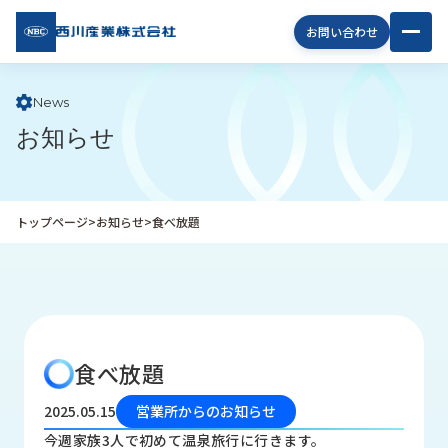
西川
お問い合わせ
産業
株式
会社
News
お知らせ
企
業
情
報
トップページ
>
お知らせ
>
食べ放題
私
た
ち
の
取
り
食べ放題
組
み
2025.05.15
営業所からのお知らせ
商
今週家族3人で初めて温泉旅行に行きます。