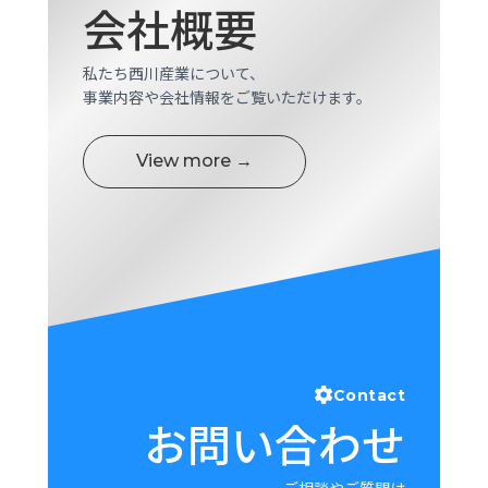
会社概要
ロ
グ
私たち西川産業について、
事業内容や会社情報をご覧いただけます。
採
用
情
View more →
報
お
メ
問
ル
い
マ
合
ガ
わ
登
せ
録
awasangyo_nbc
Contact
お問い合わせ
ご相談やご質問は