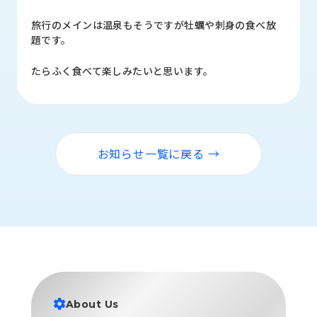
品
情
旅行のメインは温泉もそうですが牡蠣や刺身の食べ放
報
題です。
受
たらふく食べて楽しみたいと思います。
注
事
例
取
お知らせ一覧に戻る →
扱
メ
ー
カ
ー
お
知
ら
せ/
About Us
ブ