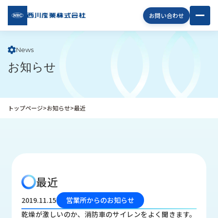
西川
お問い合わせ
産業
株式
会社
News
お知らせ
企
業
情
報
トップページ
>
お知らせ
>
最近
私
た
ち
の
取
り
最近
組
み
2019.11.15
営業所からのお知らせ
商
乾燥が激しいのか、消防車のサイレンをよく聞きます。