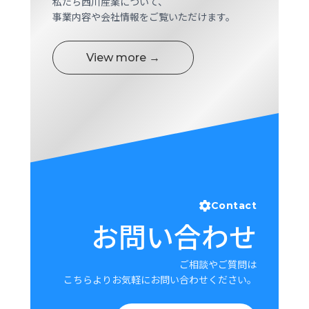
私たち西川産業について、
ロ
事業内容や会社情報をご覧いただけます。
グ
View more →
採
用
情
報
お
メ
問
ル
い
マ
合
ガ
わ
登
せ
録
Contact
お問い合わせ
awasangyo_nbc
ご相談やご質問は
こちらよりお気軽にお問い合わせください。