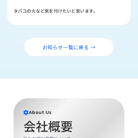
品
情
タバコの火など気を付けたいと思います。
報
受
注
事
お知らせ一覧に戻る →
例
取
扱
メ
ー
カ
ー
お
About Us
知
会社概要
ら
せ/
ブ