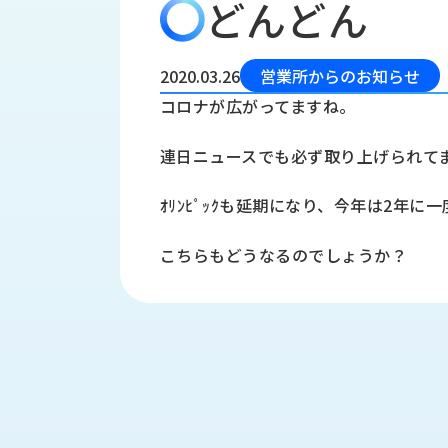
どんどん
会
う
社
れ
り
概
し
組
要
か
2020.03.26
営業所からのお知らせ
っ
経
み
コロナが広がってますね。
た
営
受
理
私
連日ニュースでも必ず取り上げられて
注
念
た
ち
拠
ｵﾘﾝﾋﾟｯｸも延期になり、今年は2年に一
の
点
取
取
一
こちらもどうなるのでしょうか？
り
扱
覧
組
メ
西
み
川
ー
サ
産
ス
業
カ
テ
の
ナ
ー
沿
ビ
革
リ
工