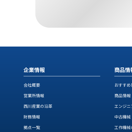
す
定・
す
作
め
業
商
工
品
具
情
環
報
境
エ
機
ン
器・
ジ
工
企業情報
商品情
ニ
場
ア
設
リ
会社概要
おすすめ
備
ン
マ
営業所情報
商品情報
グ
テ
情
西川産業の沿革
エンジニ
ハ
報
ン・
財務情報
中古機械
中
FA
古・
拠点一覧
工作機械の自
シ
短