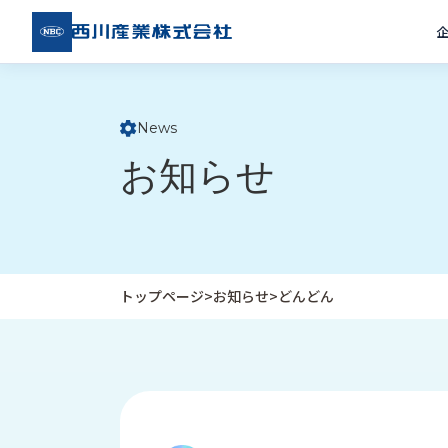
西川
産業
株式
会社
News
ト
お知らせ
ッ
プ
ペ
ー
ジ
トップページ
>
お知らせ
>
どんどん
企
私
受
業
た
注
情
ち
事
報
の
例
取