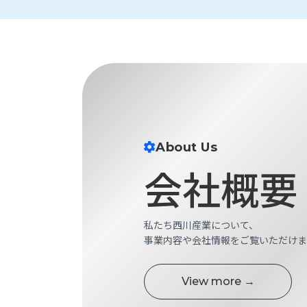
財
テ
作
務
ィ
機
情
械・
福
報
鍛
利
圧
一
厚
機
般
生
械・
事
CAD/CAM
業
主
商
ロ
行
About Us
ボ
品
動
ッ
会社概要
計
情
ト
画
切
報
私
削・
私たち西川産業について、
た
ツ
新
事業内容や会社情報をご覧いただけま
ち
ー
着
の
リ
一
強
ン
覧
View more →
み
グ・
お
測