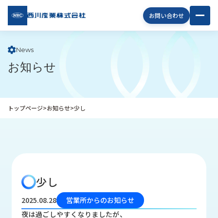
西川
お問い合わせ
産業
株式
会社
News
お知らせ
企
業
情
報
トップページ
>
お知らせ
>
少し
私
た
ち
の
取
り
少し
組
み
2025.08.28
営業所からのお知らせ
商
夜は過ごしやすくなりましたが、