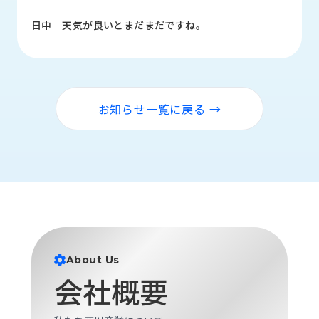
品
情
日中 天気が良いとまだまだですね。
報
受
注
事
お知らせ一覧に戻る →
例
取
扱
メ
ー
カ
ー
お
About Us
知
会社概要
ら
せ/
ブ