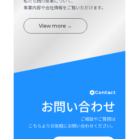
私たち西川産業について、
ロ
事業内容や会社情報をご覧いただけます。
グ
View more →
採
用
情
報
お
メ
問
ル
い
マ
合
ガ
わ
登
せ
録
Contact
お問い合わせ
awasangyo_nbc
ご相談やご質問は
こちらよりお気軽にお問い合わせください。