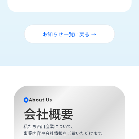
品
情
報
受
お知らせ一覧に戻る →
注
事
例
取
扱
メ
ー
カ
ー
About Us
会社概要
お
知
ら
私たち西川産業について、
せ/
事業内容や会社情報をご覧いただけます。
ブ