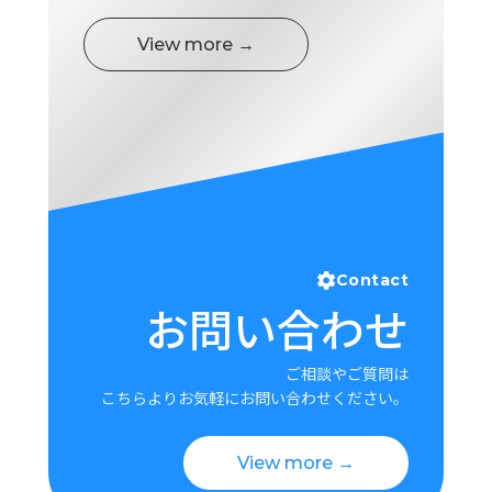
ロ
グ
View more →
採
用
情
報
お
メ
問
ル
い
マ
合
ガ
Contact
わ
登
お問い合わせ
せ
録
awasangyo_nbc
ご相談やご質問は
こちらよりお気軽にお問い合わせください。
View more →