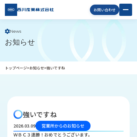
西川
お問い合わせ
産業
株式
会社
News
お知らせ
企
業
情
報
トップページ
>
お知らせ
>
強いですね
私
た
ち
の
取
り
強いですね
組
み
2026.03.09
営業所からのお知らせ
商
ＷＢＣ３連勝！おめでとうございます。