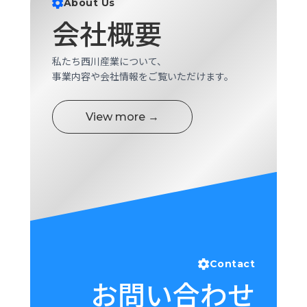
About Us
ロ
会社概要
グ
私たち西川産業について、
採
事業内容や会社情報をご覧いただけます。
用
情
報
View more →
お
メ
問
ル
い
マ
合
ガ
わ
登
せ
録
awasangyo_nbc
Contact
お問い合わせ