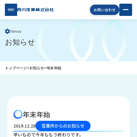
西川
お問い合わせ
産業
株式
会社
News
お知らせ
企
業
情
報
トップページ
>
お知らせ
>
年末年始
私
た
ち
の
取
り
年末年始
組
み
2019.12.28
営業所からのお知らせ
商
早いもので今年ももう終わりです。