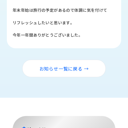
品
情
年末年始は旅行の予定があるので体調に気を付けて
報
リフレッシュしたいと思います｡
受
注
今年一年間ありがとうございました。
事
例
取
扱
お知らせ一覧に戻る →
メ
ー
カ
ー
お
知
ら
せ/
ブ