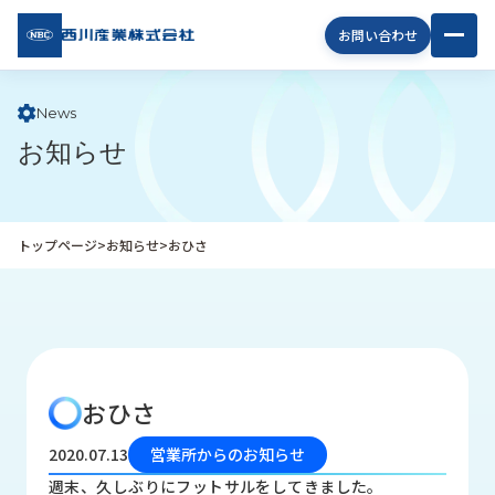
西川
お問い合わせ
産業
株式
会社
News
お知らせ
企
業
情
報
トップページ
>
お知らせ
>
おひさ
私
た
ち
の
取
り
おひさ
組
み
2020.07.13
営業所からのお知らせ
商
週末、久しぶりにフットサルをしてきました。