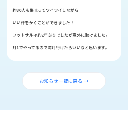
品
情
約30人も集まってワイワイしながら
報
いい汗をかくことができました！
受
注
フットサルは約2年ぶりでしたが意外に動けました。
事
例
月1でやってるので毎月行けたらいいなと思います。
取
扱
メ
ー
お知らせ一覧に戻る →
カ
ー
お
知
ら
せ/
ブ