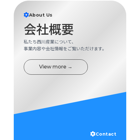
ロ
グ
About Us
会社概要
採
用
私たち西川産業について、
情
事業内容や会社情報をご覧いただけます。
報
お
メ
問
ル
View more →
い
マ
合
ガ
わ
登
せ
録
awasangyo_nbc
Contact