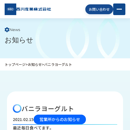
西川
お問い合わせ
産業
株式
会社
News
お知らせ
企
業
情
報
トップページ
>
お知らせ
>
バニラヨーグルト
私
た
ち
の
取
り
バニラヨーグルト
組
み
2021.02.15
営業所からのお知らせ
商
最近毎日食べてます。