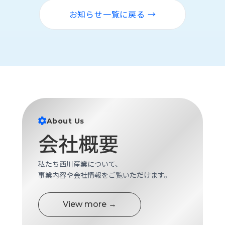
ロ
お知らせ一覧に戻る →
グ
採
用
情
報
お
メ
問
ル
い
マ
About Us
合
ガ
会社概要
わ
登
せ
録
私たち西川産業について、
awasangyo_nbc
事業内容や会社情報をご覧いただけます。
View more →