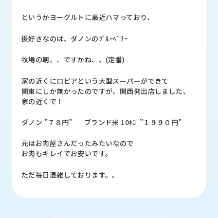
品
情
というかヨーグルトに最近ハマっており、
報
後好きなのは、ダノンのﾌﾞﾙｰﾍﾞﾘｰ
受
注
牧場の朝、、ですかね、、(定番)
事
例
家の近くにロピアという大型スーパーができて
関東にしか無かったのですが、関西発出店しました、
取
家の近くで！
扱
メ
ダノン ”７８円” ブランド米 10ｷﾛ ”１９９０円”
ー
カ
元はお肉屋さんだったみたいなので
ー
お肉もキレイでお安いです。
お
ただ毎日混雑しております。。
知
ら
せ/
ブ