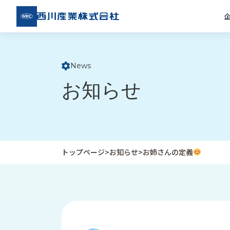
西川
産業
株式
会社
News
ト
お知らせ
ッ
プ
ペ
ー
ジ
トップページ
>
お知らせ
>
お姉さんの定義
企
私
受
業
た
注
情
ち
事
報
の
例
取