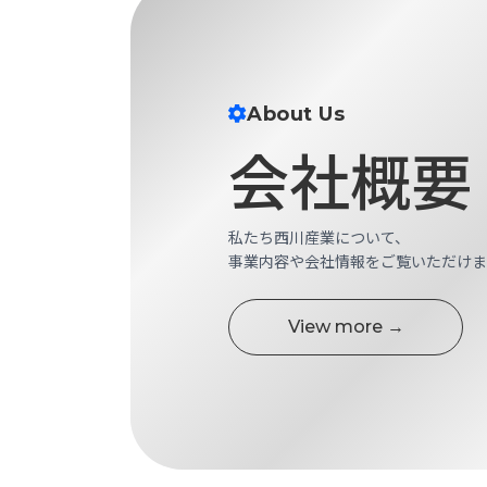
ス
納
テ
期
ム
機
機
械
器
About Us
情
メ
報
会社概要
カ
工
ト
作
ロ・
機
制
私たち西川産業について、
械
御
事業内容や会社情報をご覧いただけま
の
機
自
器
動
View more →
化,AI,
IoT
お
知
ら