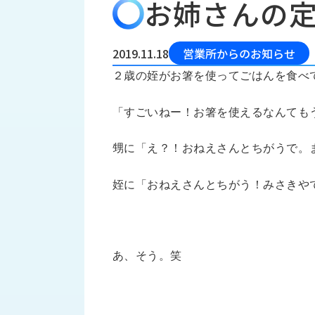
お姉さんの
会
う
社
れ
り
概
し
組
要
か
2019.11.18
営業所からのお知らせ
っ
経
み
２歳の姪がお箸を使ってごはんを食べ
た
営
受
理
私
注
「すごいねー！お箸を使えるなんても
念
た
ち
拠
の
甥に「え？！おねえさんとちがうで。
点
取
取
一
り
扱
覧
姪に「おねえさんとちがう！みさきや
組
メ
西
み
川
ー
サ
産
ス
業
カ
あ、そう。笑
テ
の
ナ
ー
沿
ビ
革
リ
工