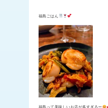
財
テ
作
務
ィ
機
情
械・
福
福島ごはん
報
鍛
利
圧
一
厚
機
般
生
械・
事
CAD/CAM
業
主
商
ロ
行
ボ
品
動
ッ
計
情
ト
画
切
報
私
削・
た
ツ
新
ち
ー
着
の
リ
一
強
ン
覧
み
グ・
お
福島って美味しいお店が多すぎるー
測