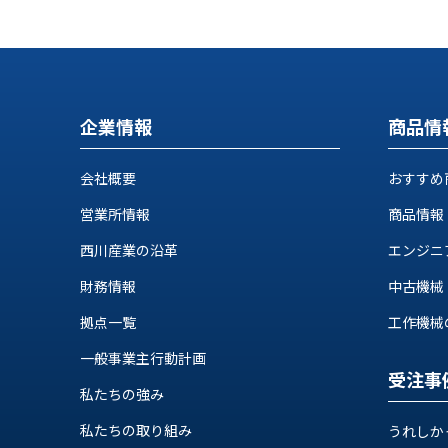
せ/
ブ
ロ
グ
企業情報
商品情
お
知
会社概要
おすすめ
ら
せ
営業所情報
商品情報
営
西川産業の沿革
エンジニ
業
財務情報
中古機械
所
ブ
拠点一覧
工作機械の自
ロ
グ
一般事業主行動計画
受注事
社
私たちの強み
長
ブ
私たちの取り組み
うれしか