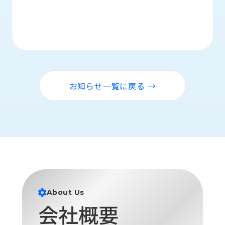
ロ
グ
採
用
情
報
お知らせ一覧に戻る →
お
メ
問
ル
い
マ
合
ガ
わ
登
せ
録
awasangyo_nbc
About Us
会社概要