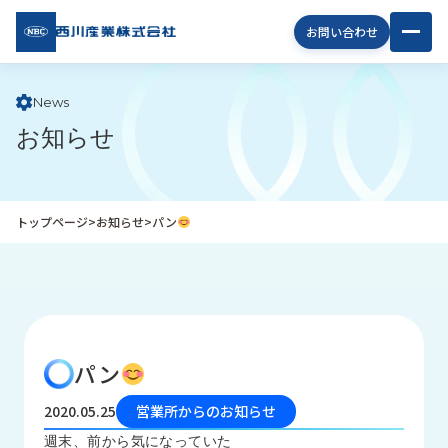
西川
お問い合わせ
産業
株式
会社
News
お知らせ
企
業
情
報
トップページ
>
お知らせ
>
パン
私
た
ち
の
取
り
パン
組
み
2020.05.25
営業所からのお知らせ
商
週末、前から気になっていた