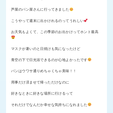
品
情
芦屋のパン屋さんに行ってきました
報
こうやって週末に出かけれるのってうれしい
受
注
お天気もよくて、この季節のお出かけってホント最高
事
例
マスクが暑いのと日焼けも気になったけど
取
扱
青空の下で日光浴できるのが心地よかったです
メ
ー
パンはウワサ通りめちゃくちゃ美味！！
カ
ー
用事だけ済ませて帰っただけなのに
お
好きなときに好きな場所に行けるって
知
ら
それだけでなんだか幸せな気持ちになれました
せ/
ブ