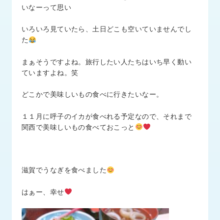
品
いなーって思い
情
報
いろいろ見ていたら、土日どこも空いていませんでし
た
受
注
まぁそうですよね。旅行したい人たちはいち早く動い
事
ていますよね。笑
例
どこかで美味しいもの食べに行きたいなー。
取
扱
１１月に呼子のイカが食べれる予定なので、それまで
メ
関西で美味しいもの食べておこっと
ー
カ
ー
滋賀でうなぎを食べました
お
知
はぁー、幸せ
ら
せ/
ブ