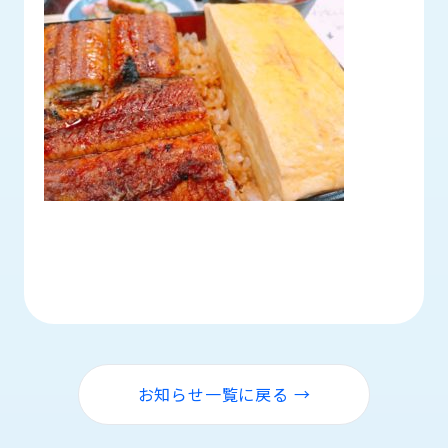
ロ
グ
採
用
情
報
お
メ
問
ル
い
マ
合
ガ
わ
登
せ
録
awasangyo_nbc
お知らせ一覧に戻る →