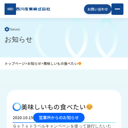
西川
お問い合わせ
産業
株式
会社
News
お知らせ
企
業
情
報
トップページ
>
お知らせ
>
美味しいもの食べたい
私
た
ち
の
取
り
美味しいもの食べたい
組
み
2020.10.15
営業所からのお知らせ
商
ＧｏＴｏトラベルキャンペーンを使って旅行したいた