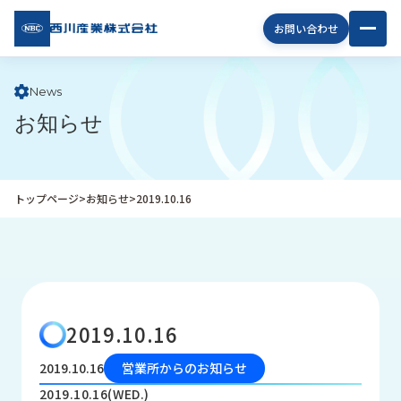
西川
お問い合わせ
産業
株式
会社
News
お知らせ
企
業
情
報
トップページ
>
お知らせ
>
2019.10.16
私
た
ち
の
取
り
2019.10.16
組
み
2019.10.16
営業所からのお知らせ
商
2019.10.16(WED.)