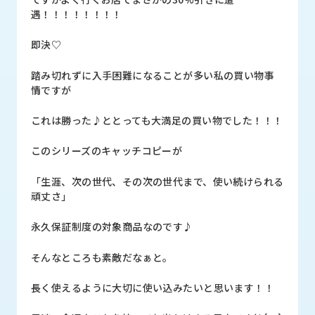
ロ
遇！！！！！！！！
グ
即決♡
採
踏み切れずに入手困難になることが多い私の買い物事
用
情ですが
情
報
これは勝った♪ととっても大満足の買い物でした！！！
お
メ
問
ル
このシリーズのキャッチコピーが
い
マ
合
ガ
「生涯、次の世代、その次の世代まで、使い続けられる
わ
登
頑丈さ」
せ
録
永久保証制度の対象商品なのです♪
awasangyo_nbc
そんなところも素敵だなぁと。
長く使えるように大切に使い込みたいと思います！！