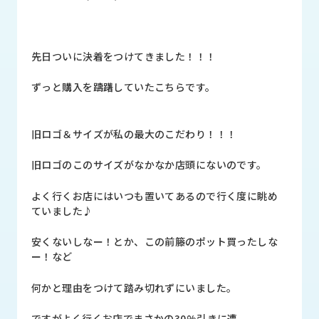
品
情
報
先日ついに決着をつけてきました！！！
受
注
ずっと購入を躊躇していたこちらです。
事
例
旧ロゴ＆サイズが私の最大のこだわり！！！
取
扱
旧ロゴのこのサイズがなかなか店頭にないのです。
メ
ー
よく行くお店にはいつも置いてあるので行く度に眺め
カ
ていました♪
ー
安くないしなー！とか、この前籐のポット買ったしな
お
ー！など
知
ら
何かと理由をつけて踏み切れずにいました。
せ/
ブ
ですがよく行くお店でまさかの30%引きに遭