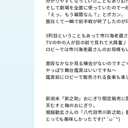
分かりやすくなっていたこともあり釘
財
テ
作
そして劇場を全面に使っていたので一
務
ィ
機
「えっ、もう幕間なん？」とポカン。
情
械・
福
面白くて一瞬で前半戦が終了したのが印象
報
鍛
利
圧
一
厚
5列目ということもあって市川海老蔵さ
機
般
生
械・
TVの中の人が目の前で見れて大興奮♪
事
CAD/CAM
業
ロビーでは市川海老蔵さんのお母様もいら
主
商
ロ
行
ボ
普段なかなか見る機会がないのですご
品
動
ッ
やっぱり舞台鑑賞はいいですね～
計
情
ト
鑑賞前にロビーで販売される食事も楽
画
切
報
私
削・
た
ツ
新
新潟米「新之助」おにぎり限定販売に
ち
ー
着
天むすと梅のおにぎり。
の
リ
一
堀越勸玄さんの「八代目市川新之助」
強
ン
覧
とっても美味しかったです(*´ω`*)
み
グ・
お
測