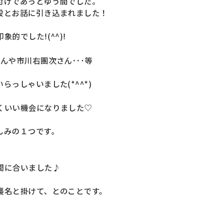
付けであっとゆう間でした。
段とお話に引き込まれました！
的でした!(^^)!
んや市川右團次さん･･･等
っしゃいました(*^^*)
くいい機会になりました♡
しみの１つです。
間に合いました♪
襲名と掛けて、とのことです。