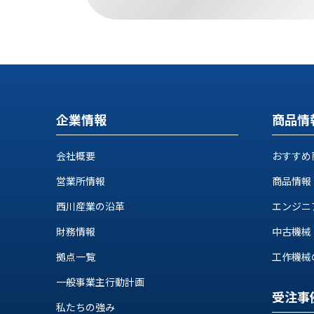
せ/
ブ
ロ
グ
お
企業情報
商品情
知
ら
せ
会社概要
おすすめ
営
営業所情報
商品情報
業
所
西川産業の沿革
エンジニ
ブ
財務情報
中古機械
ロ
グ
拠点一覧
工作機械の自
社
一般事業主行動計画
長
受注事
ブ
私たちの強み