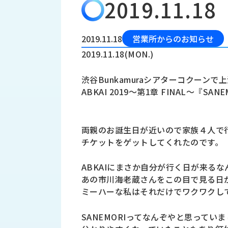
2019.11.18
会
う
社
れ
り
概
し
組
要
か
2019.11.18
営業所からのお知らせ
っ
経
み
2019.11.18(MON.)
た
営
受
理
私
渋谷Bunkamuraシアターコクーン
注
念
た
ABKAI 2019～第1章 FINAL～『S
ち
拠
の
点
取
取
一
両親のお誕生日が近いので家族４人で
り
扱
覧
組
チケットをゲットしてくれたのです。
メ
西
み
川
ー
ABKAIにまさか自分が行く日が来るなん
サ
産
ス
あの市川海老蔵さんをこの目で見る日が
業
カ
テ
ミーハーな私はそれだけでワクワクして
の
ナ
ー
沿
ビ
SANEMORIってなんぞやと思ってい
革
リ
工