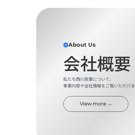
ス
納
テ
期
ム
機
機
械
器
情
メ
報
カ
About Us
工
ト
会社概要
作
ロ・
機
制
械
御
の
機
私たち西川産業について、
自
器
事業内容や会社情報をご覧いただけま
動
化,AI,
IoT
お
View more →
知
ら