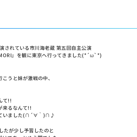
で上演されている市川海老蔵 第五回自主公演
ANEMORI』を観に東京へ行ってきました(*´ω`*)
行こうと妹が激戦の中、
て!!
来るなんて!!
いました(∩´∀｀)∩♪
ましたが少し予習したのと