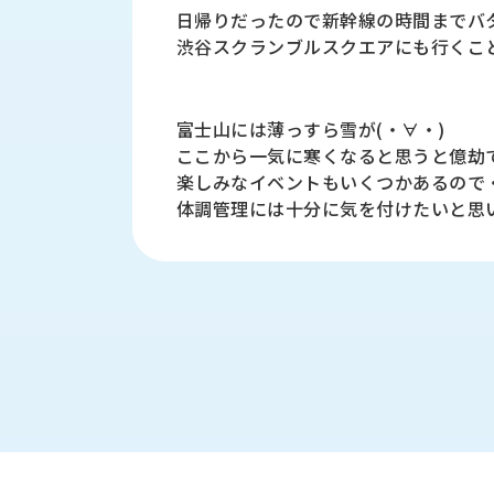
す
日帰りだったので新幹線の時間までバ
定・
す
渋谷スクランブルスクエアにも行くこ
作
め
業
商
工
品
具
富士山には薄っすら雪が(・∀・)
情
環
ここから一気に寒くなると思うと億劫
報
境
楽しみなイベントもいくつかあるので・・
エ
機
体調管理には十分に気を付けたいと思
ン
器・
ジ
工
ニ
場
ア
設
リ
備
ン
マ
グ
テ
情
ハ
報
ン・
中
FA
古・
シ
短