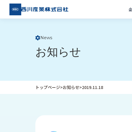
西川
産業
株式
会社
News
ト
お知らせ
ッ
プ
ペ
ー
ジ
トップページ
>
お知らせ
>
2019.11.18
企
私
受
業
た
注
情
ち
事
報
の
例
取