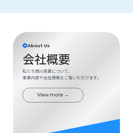
ロ
グ
採
用
情
About Us
報
会社概要
お
メ
問
ル
い
マ
私たち西川産業について、
合
ガ
事業内容や会社情報をご覧いただけます。
わ
登
せ
録
View more →
awasangyo_nbc