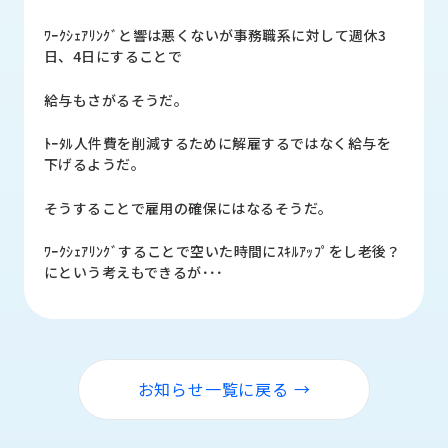
品
情
ﾜｰｸｼｪｱﾘﾝｸﾞと響は悪くないが事務職系に対して週休3
報
日、4日にすることで
受
給与もさがるそうだ。
注
事
ﾄｰﾀﾙ人件費を削減するために解雇するではなく給与を
例
下げるようだ。
取
そうすることで雇用の確保にはなるそうだ。
扱
メ
ﾜｰｸｼｪｱﾘﾝｸﾞすることで空いた時間にｽｷﾙｱｯﾌﾟをし老後？
ー
にという考えもできるが･･･
カ
ー
お
知
お知らせ一覧に戻る →
ら
せ/
ブ