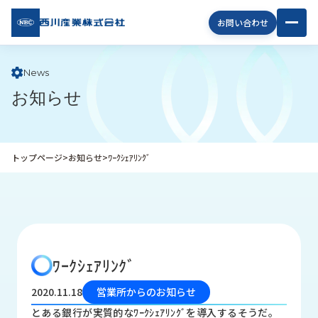
西川
お問い合わせ
産業
株式
会社
News
お知らせ
企
業
情
報
トップページ
>
お知らせ
>
ﾜｰｸｼｪｱﾘﾝｸﾞ
私
た
ち
の
取
り
ﾜｰｸｼｪｱﾘﾝｸﾞ
組
み
2020.11.18
営業所からのお知らせ
商
とある銀行が実質的なﾜｰｸｼｪｱﾘﾝｸﾞを導入するそうだ。