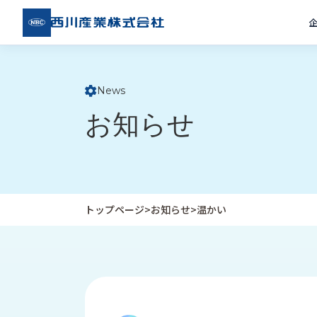
西川
産業
株式
会社
News
ト
お知らせ
ッ
プ
ペ
ー
ジ
トップページ
>
お知らせ
>
温かい
企
私
受
業
た
注
情
ち
事
報
の
例
取