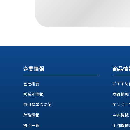
す
定・
す
作
め
業
商
工
品
具
情
環
報
境
エ
機
ン
器・
ジ
工
企業情報
商品情
ニ
場
ア
設
リ
会社概要
おすすめ
備
ン
マ
営業所情報
商品情報
グ
テ
情
西川産業の沿革
エンジニ
ハ
報
ン・
財務情報
中古機械
中
FA
古・
拠点一覧
工作機械の自
シ
短