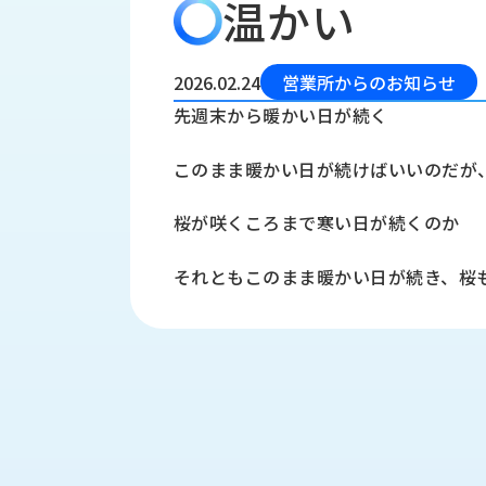
温かい
会
う
社
れ
り
概
し
組
要
か
2026.02.24
営業所からのお知らせ
っ
経
み
先週末から暖かい日が続く
た
営
受
理
私
このまま暖かい日が続けばいいのだが
注
念
た
ち
拠
桜が咲くころまで寒い日が続くのか
の
点
取
取
一
それともこのまま暖かい日が続き、桜
り
扱
覧
組
メ
西
み
川
ー
サ
産
ス
業
カ
テ
の
ナ
ー
沿
ビ
革
リ
工