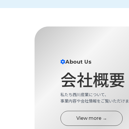
財
テ
作
務
ィ
機
情
械・
福
報
鍛
利
圧
一
厚
機
般
生
械・
事
CAD/CAM
業
主
商
ロ
行
About Us
ボ
品
動
ッ
会社概要
計
情
ト
画
切
報
私
削・
私たち西川産業について、
た
ツ
新
事業内容や会社情報をご覧いただけま
ち
ー
着
の
リ
一
強
ン
覧
View more →
み
グ・
お
測