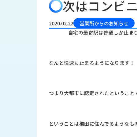
次はコンビ
会
う
社
れ
り
概
し
組
要
か
2020.02.22
営業所からのお知らせ
っ
経
み
自宅の最寄駅は普通しか止ま
た
営
受
理
私
注
念
た
ち
拠
なんと快速も止まるようになります！
の
点
取
取
一
り
扱
覧
組
メ
西
み
つまり大都市に認定されたということ
川
ー
サ
産
ス
業
カ
テ
の
ナ
ー
ということは梅田に住んでるようなも
沿
ビ
革
リ
工