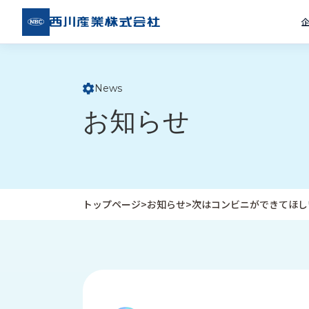
西川
産業
株式
会社
News
ト
お知らせ
ッ
プ
ペ
ー
ジ
トップページ
>
お知らせ
>
次はコンビニができてほし
企
私
受
業
た
注
情
ち
事
報
の
例
取