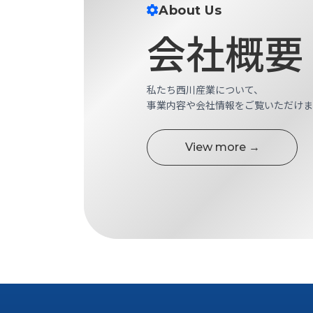
す
About Us
定・
す
作
会社概要
め
業
商
工
品
具
情
私たち西川産業について、
環
報
事業内容や会社情報をご覧いただけま
境
エ
機
ン
器・
View more →
ジ
工
ニ
場
ア
設
リ
備
ン
マ
グ
テ
情
ハ
報
ン・
中
FA
古・
シ
短