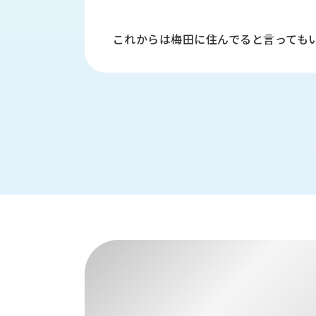
財
テ
作
務
ィ
機
情
これからは梅田に住んでると言っても
械・
福
報
鍛
利
圧
一
厚
機
般
生
械・
事
CAD/CAM
業
主
商
ロ
行
ボ
品
動
ッ
計
情
ト
画
切
報
私
削・
た
ツ
新
ち
ー
着
の
リ
一
強
ン
覧
み
グ・
お
測