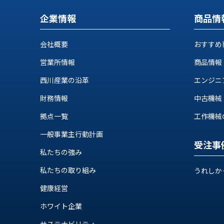
ス
納
テ
企業情報
商品情
期
ム
機
機
械
会社概要
おすすめ
器
情
営業所情報
商品情報
メ
報
カ
工
西川産業の沿革
エンジニ
ト
作
ロ・
財務情報
中古機械
機
制
械
拠点一覧
工作機械の自
御
の
機
一般事業主行動計画
自
器
受注事
動
私たちの強み
化,AI,
IoT
私たちの取り組み
うれしか
お
健康経営
知
ら
ホワイト企業
サステナビリティ